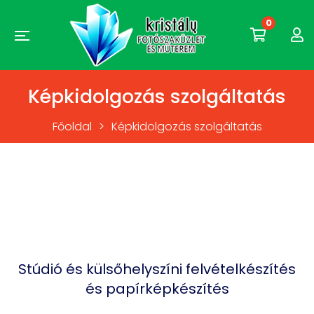
0
Képkidolgozás szolgáltatás
Főoldal
>
Képkidolgozás szolgáltatás
Stúdió és külsőhelyszíni felvételkészítés
és papírképkészítés