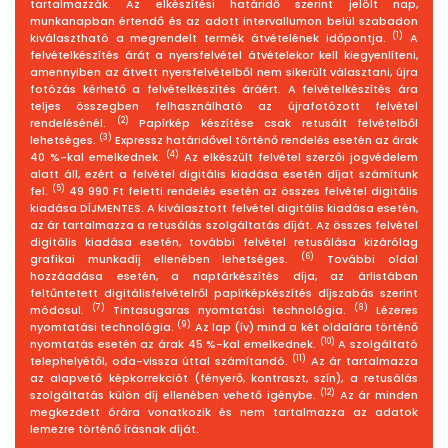
tartalmazzák. Az elkészítési határidő szerint jelölt nap,
munkanapban értendő és az adott intervallumon belül szabadon
(1)
kiválasztható a megrendelt termék átvételének időpontja.
A
felvételkészítés árát a nyersfelvétel átvételekor kell kiegyenlíteni,
amennyiben az átvett nyersfelvételből nem sikerült választani, újra
fotózás kérhető a felvételkészítés áráért. A felvételkészítés ára
teljes összegben felhasználható az újrafotózott felvétel
(2)
rendelésénél.
Papírkép készítése csak retusált felvételből
(3)
lehetséges.
Expressz határidővel történő rendelés esetén az árak
(4)
40 %-kal emelkednek.
Az elkészült felvétel szerzői jogvédelem
alatt áll, ezért a felvétel digitális kiadása esetén díjat számítunk
(5)
fel.
49 990 Ft feletti rendelés esetén az összes felvétel digitális
kiadása DÍJMENTES. A kiválasztott felvétel digitális kiadása esetén,
az ár tartalmazza a retusálás szolgáltatás díját. Az összes felvétel
digitális kiadása esetén, további felvétel retusálása kizárólag
(6)
grafikai munkadíj ellenében lehetséges.
További oldal
hozzáadása esetén, a naptárkészítés díja, az árlistában
feltűntetett digitálisfelvételről papírképkészítés díjszabás szerint
(7)
(8)
módosul.
Tintasugaras nyomtatási technológia.
Lézeres
(9)
nyomtatási technológia.
Az lap (ív) mind a két oldalára történő
(10)
nyomtatás esetén az árak 45 %-kal emelkednek.
A szolgáltató
(11)
telephelyétől, oda-vissza úttal számítandó.
Az ár tartalmazza
az alapvető képkorrekciót (fényerő, kontraszt, szín), a retusálás
(12)
szolgáltatás külön díj ellenében vehető igénybe.
Az ár minden
megkezdett órára vonatkozik és nem tartalmazza az adatok
lemezre történő írásnak díját.