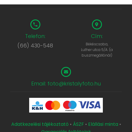
Telefon:
Cím:
Békéscsaba,
(66) 430-548
Luther utca 5/A. (a
buszmegállónál)
Email: foto@kristalyfoto.hu
Adatkezelési tájékoztató
•
ÁSZF
•
Elállási minta
•
Garanciális feltételek