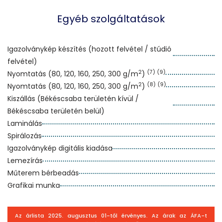
Egyéb szolgáltatások
Igazolványkép készítés (hozott felvétel / stúdió
felvétel)
2
(7)
(9)
Nyomtatás (80, 120, 160, 250, 300 g/m
)
2
(8)
(9)
Nyomtatás (80, 120, 160, 250, 300 g/m
)
Kiszállás (Békéscsaba területén kívül /
Békéscsaba területén belül)
Laminálás
Spirálozás
Igazolványkép digitális kiadása
Lemezírás
Műterem bérbeadás
Grafikai munka
Az árlista 2025. augusztus 01-től érvényes. Az árak az ÁFA-t