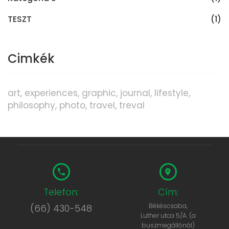
TESZT
(1)
Cimkék
art
experiences
graphic
journal
lifestyle
philosophy
photo
travel
treval
Telefon:
Cím:
Békéscsaba,
(66) 430-548
Luther utca 5/A. (a
buszmegállónál)