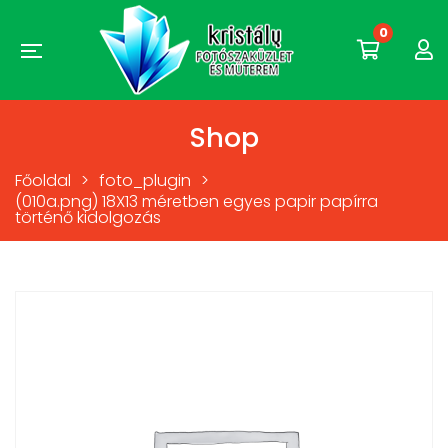
0
Shop
Főoldal
>
foto_plugin
>
(010a.png) 18X13 méretben egyes papir papírra
történő kidolgozás