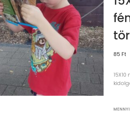
15
fé
tö
85
Ft
15X10
kidol
MENNY