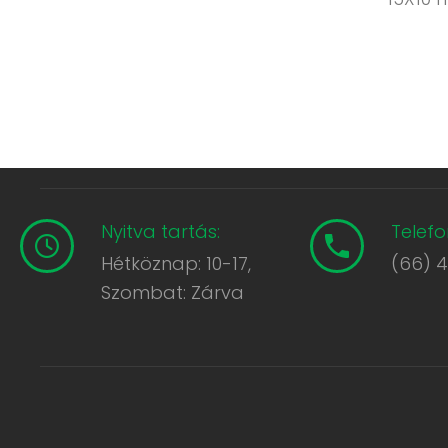
Nyitva tartás:
Telefo
Hétköznap: 10-17,
(66) 
Szombat: Zárva