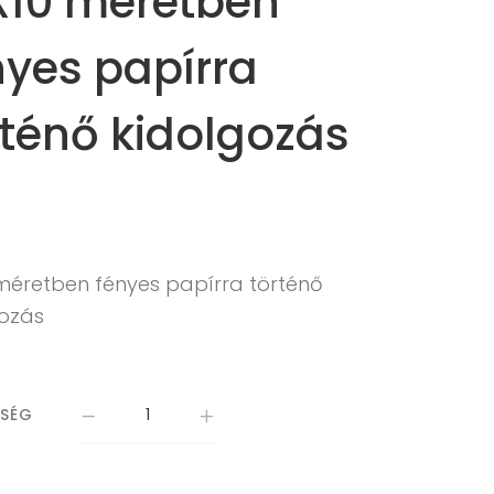
X10 méretben
nyes papírra
rténő kidolgozás
 méretben fényes papírra történő
gozás
ISÉG