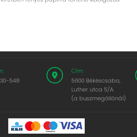
n:
Cím:
430-548
5600 Békéscsaba,
Luther utca 5/A.
(a buszmegállónál)