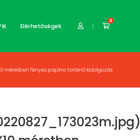
0
YIK
Elérhetőségek
10 méretben fényes papírra történő kidolgozás
0220827_173023m.jpg