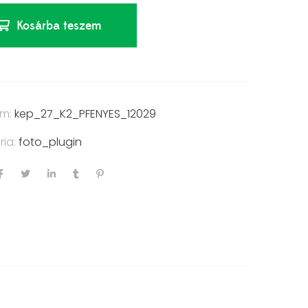
Kosárba teszem
ám:
kep_27_K2_PFENYES_12029
ria:
foto_plugin