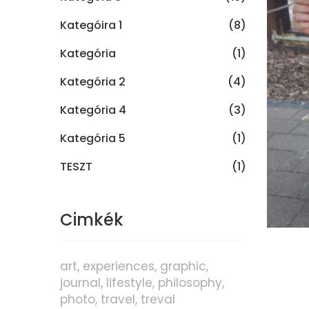
Kategóira 1
(8)
Kategória
(1)
Kategória 2
(4)
Kategória 4
(3)
Kategória 5
(1)
TESZT
(1)
Cimkék
art
experiences
graphic
journal
lifestyle
philosophy
photo
travel
treval