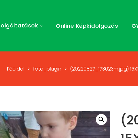
zolgáltatások
Online Képkidolgozás
G
Főoldal
>
foto_plugin
>
(20220827_173023m.jpg) 15X
(2