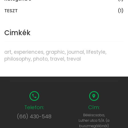
TESZT
(1)
Cimkék
art
experiences
graphic
journal
lifestyle
philosophy
photo
travel
treval
Telefon:
Cím:
Békéscsaba,
(66) 430-548
Luther utca 5/A. (a
buszmegállónál)