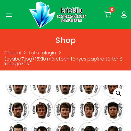
0
Shop
Főoldal
>
foto_plugin
>
(csaba7.jpg) 15X10 méretben fényes papírra történő
kidolgozás