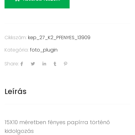
Cikkszám:
kep_27_K2_PFENYES_13909
Kategória:
foto_plugin
Share:
Leírás
15X10 méretben fényes papírra történő
kidolgozás