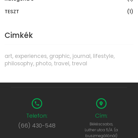
TESZT
(1)
Cimkék
art
experiences
graphic
journal
lifestyle
philosophy
photo
travel
treval
Telefon:
Cím:
Békéscsaba,
(66) 430-548
Luther utca 5/A. (a
buszmegállónál)