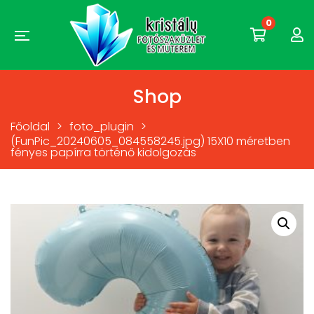
0
Shop
Főoldal
>
foto_plugin
>
(FunPic_20240605_084558245.jpg) 15X10 méretben
fényes papírra történő kidolgozás