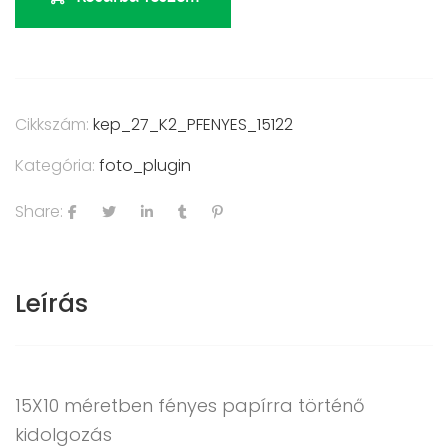
Cikkszám:
kep_27_K2_PFENYES_15122
Kategória:
foto_plugin
Share:
Leírás
15X10 méretben fényes papírra történő
kidolgozás