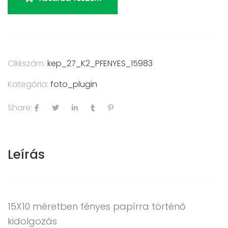
Cikkszám:
kep_27_K2_PFENYES_15983
Kategória:
foto_plugin
Share:
Leírás
15X10 méretben fényes papírra történő
kidolgozás