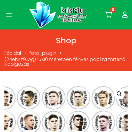
0
Shop
Főoldal
>
foto_plugin
>
(24ebsz9.jpg) 15X10 méretben fényes papírra történő
kidolgozás