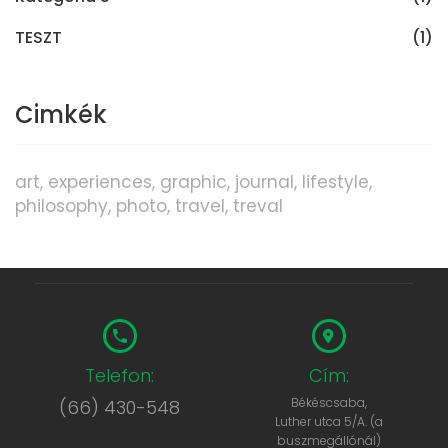
TESZT
(1)
Cimkék
art
experiences
graphic
journal
lifestyle
philosophy
photo
travel
treval
Telefon:
Cím:
Békéscsaba,
(66) 430-548
Luther utca 5/A. (a
buszmegállónál)