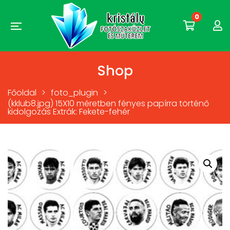
0
Shop
Főoldal
>
foto_plugin
>
(kklub8.jpg) 15X10 méretben fényes papírra történő
kidolgozás Extrák: Fekete-fehér