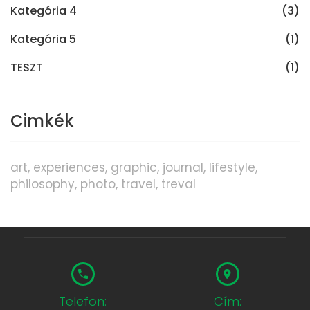
Kategória 4
(3)
Kategória 5
(1)
TESZT
(1)
Cimkék
art
experiences
graphic
journal
lifestyle
philosophy
photo
travel
treval
Telefon:
Cím: