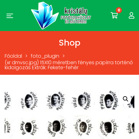
0
Shop
Főoldal
>
foto_plugin
>
(xr dmvsc.jpg) 15X10 méretben fényes papírra történő
kidolgozás Extrák: Fekete-fehér