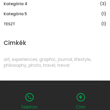
Kategória 4
(3)
Kategória 5
(1)
TESZT
(1)
Cimkék
art
experiences
graphic
journal
lifestyle
philosophy
photo
travel
treval
Telefon:
Cím: