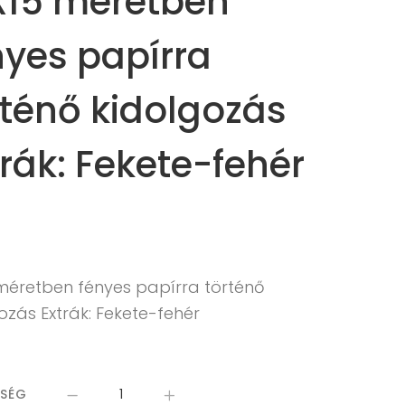
X15 méretben
nyes papírra
rténő kidolgozás
trák: Fekete-fehér
 méretben fényes papírra történő
ozás Extrák: Fekete-fehér
ISÉG