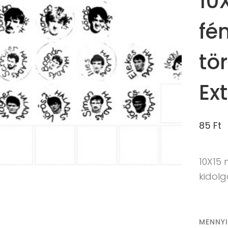
10
fé
tö
Ex
85
Ft
10X15
kidolg
MENNY