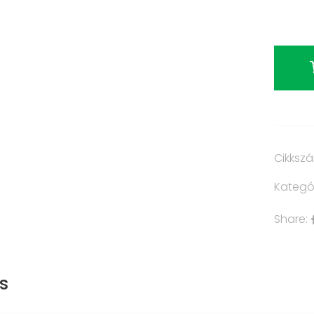
Cikksz
Kategó
Share:
s