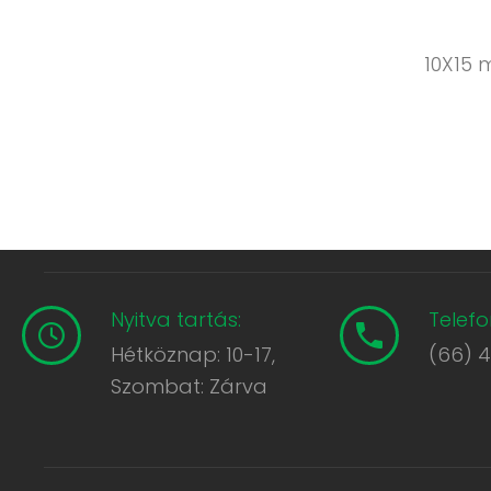
10X15 
Nyitva tartás:
Telefo
Hétköznap: 10-17,
(66) 
Szombat: Zárva