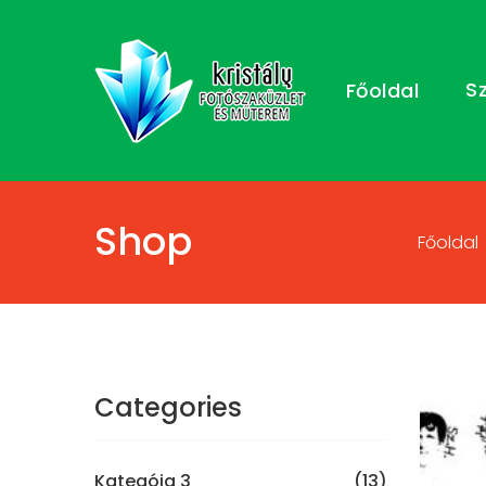
S
Főoldal
Shop
Főoldal
Categories
Kategóia 3
(13)