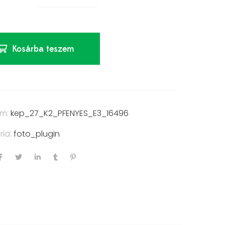
Kosárba teszem
ám:
kep_27_K2_PFENYES_E3_16496
ria:
foto_plugin