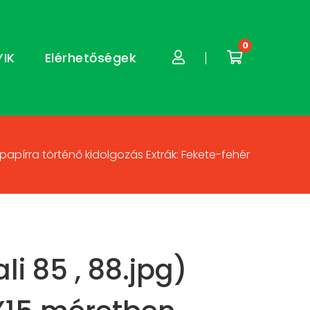
0
YIK
Elérhetőségek
 papírra történő kidolgozás Extrák: Fekete-fehér
li 85 , 88.jpg)