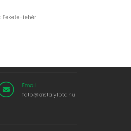
: Fekete-fehér
Email:
foto@kristalyfoto.hu