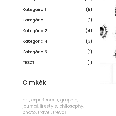
Kategóira 1
(8)
Kategória
(1)
Kategória 2
(4)
Kategória 4
(3)
Kategória 5
(1)
TESZT
(1)
Cimkék
art
experiences
graphic
journal
lifestyle
philosophy
photo
travel
treval