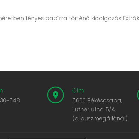
méretben fényes papírra történő kidolgozás Extrák
n:
Cím:
430-548
5600 Békéscsaba,
Luther utca 5/A.
(a buszmegállónál)