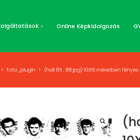
zolgáltatások
Online Képkidolgozás
G
>
foto_plugin
>
(hali 85 , 88.jpg) 10X15 méretben fényes
(ha