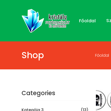
S
Főoldal
Shop
Főoldal
Categories
Kategóia 3
(13)