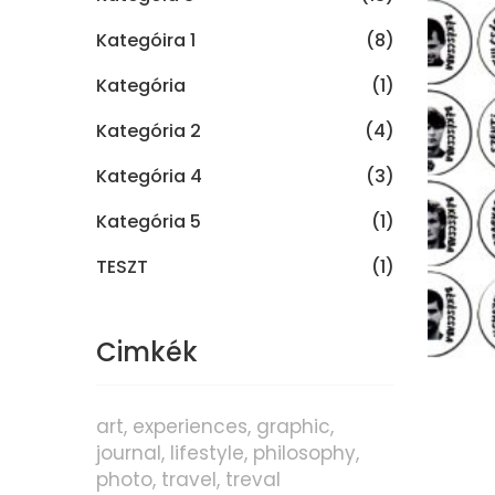
Kategóira 1
(8)
Kategória
(1)
Kategória 2
(4)
Kategória 4
(3)
Kategória 5
(1)
TESZT
(1)
Cimkék
art
experiences
graphic
journal
lifestyle
philosophy
photo
travel
treval