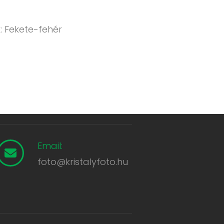
: Fekete-fehér
Email:
foto@kristalyfoto.hu