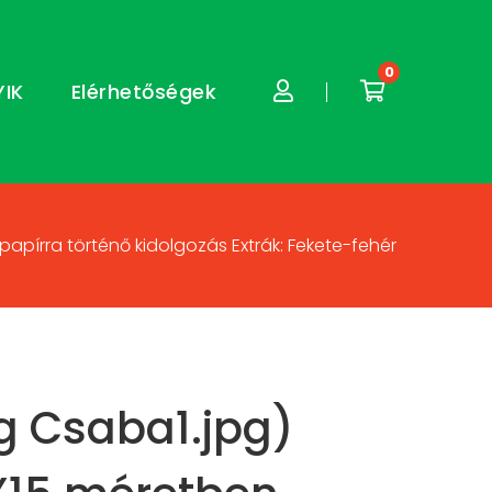
0
YIK
Elérhetőségek
apírra történő kidolgozás Extrák: Fekete-fehér
g Csaba1.jpg)