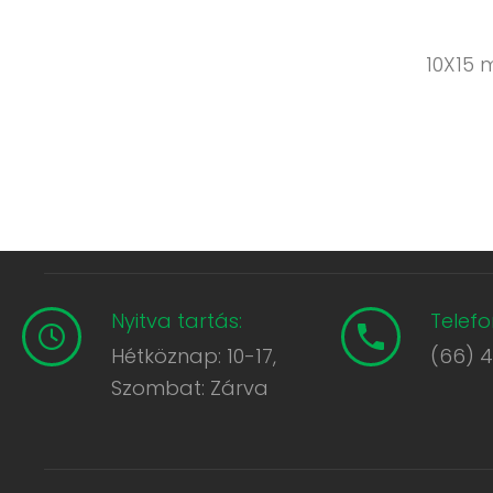
10X15 
Nyitva tartás:
Telefo
Hétköznap: 10-17,
(66) 
Szombat: Zárva