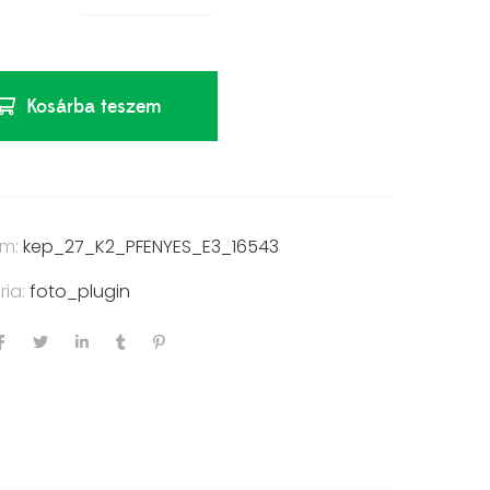
Kosárba teszem
ám:
kep_27_K2_PFENYES_E3_16543
ria:
foto_plugin