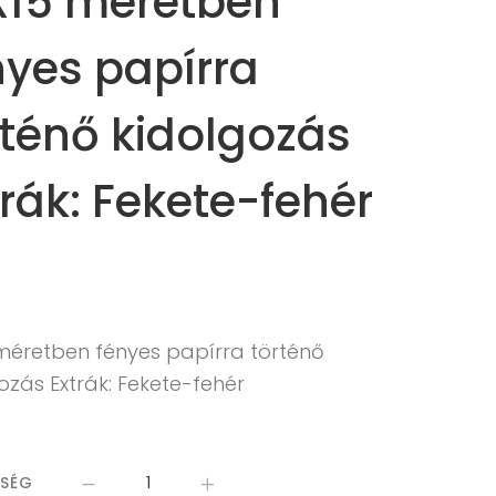
X15 méretben
nyes papírra
rténő kidolgozás
trák: Fekete-fehér
 méretben fényes papírra történő
ozás Extrák: Fekete-fehér
ISÉG