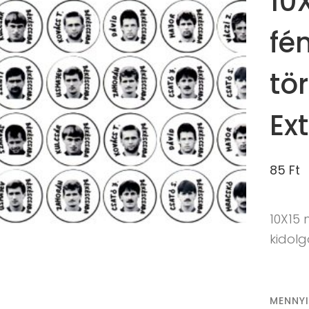
10
fé
tö
Ex
85
Ft
10X15
kidolg
MENNY