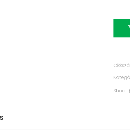
Cikksz
Kategó
Share:
s