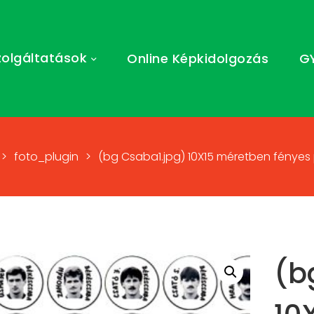
zolgáltatások
Online Képkidolgozás
G
>
foto_plugin
>
(bg Csaba1.jpg) 10X15 méretben fényes p
(b