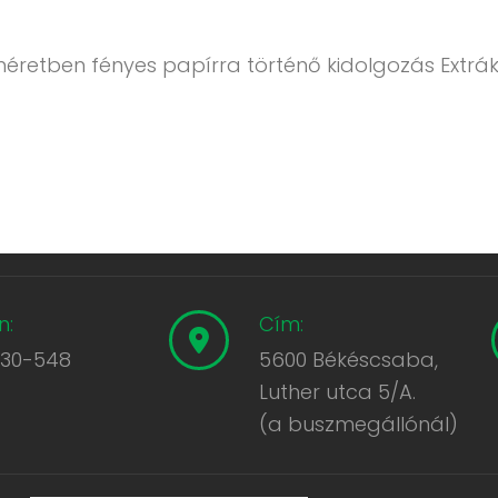
méretben fényes papírra történő kidolgozás Extrák
n:
Cím:
430-548
5600 Békéscsaba,
Luther utca 5/A.
(a buszmegállónál)