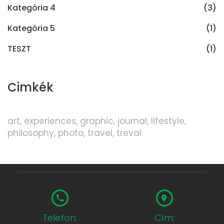
Kategória 4
(3)
Kategória 5
(1)
TESZT
(1)
Cimkék
art
experiences
graphic
journal
lifestyle
philosophy
photo
travel
treval
Telefon:
Cím: