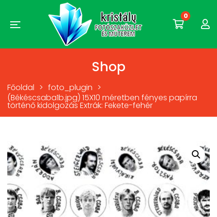
0
Shop
Főoldal
>
foto_plugin
>
(Békéscsaba1b.jpg) 15X10 méretben fényes papírra
történő kidolgozás Extrák: Fekete-fehér