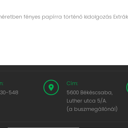
méretben fényes papírra történő kidolgozás Extrák
n:
Cím:
430-548
5600 Békéscsaba,
Luther utca 5/A.
(a buszmegállónál)