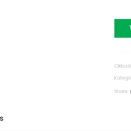
Cikksz
Kategó
Share:
s