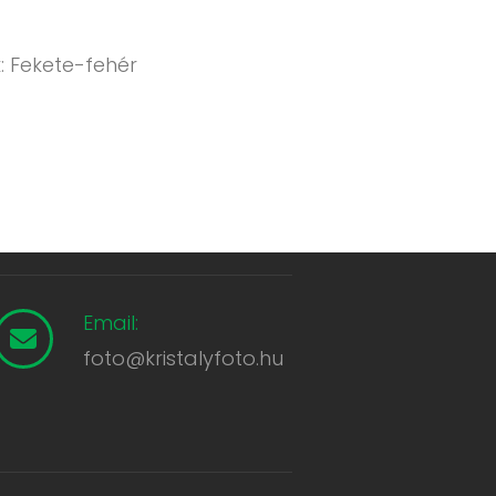
: Fekete-fehér
Email:
foto@kristalyfoto.hu