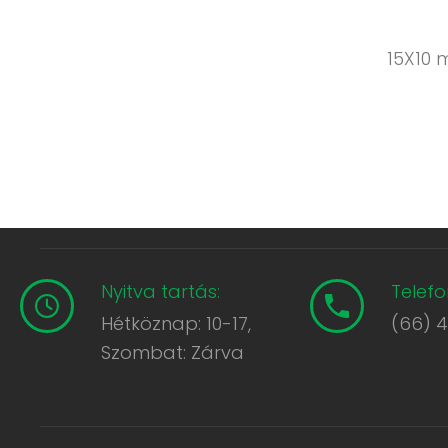
15X10 
Nyitva tartás:
Telefo
Hétköznap: 10-17,
(66) 
Szombat: Zárva