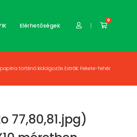
0
YIK
Elérhetőségek
 papírra történő kidolgozás Extrák: Fekete-fehér
to 77,80,81.jpg)