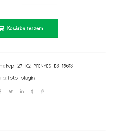
Kosárba teszem
ám:
kep_27_K2_PFENYES_E3_15613
ria:
foto_plugin