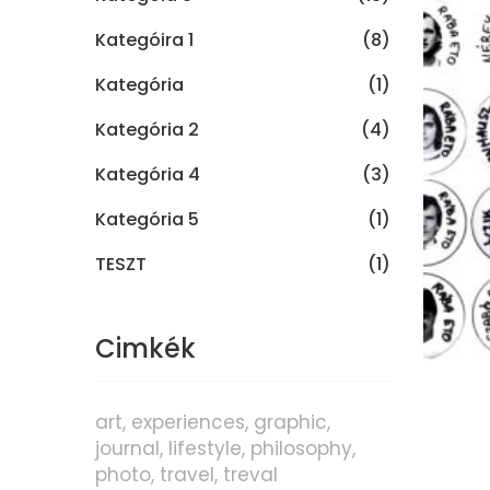
Kategóira 1
(8)
Kategória
(1)
Kategória 2
(4)
Kategória 4
(3)
Kategória 5
(1)
TESZT
(1)
Cimkék
art
experiences
graphic
journal
lifestyle
philosophy
photo
travel
treval