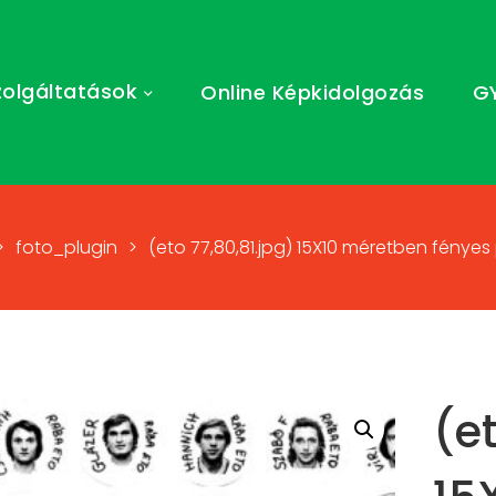
zolgáltatások
Online Képkidolgozás
G
>
foto_plugin
>
(eto 77,80,81.jpg) 15X10 méretben fényes
(e