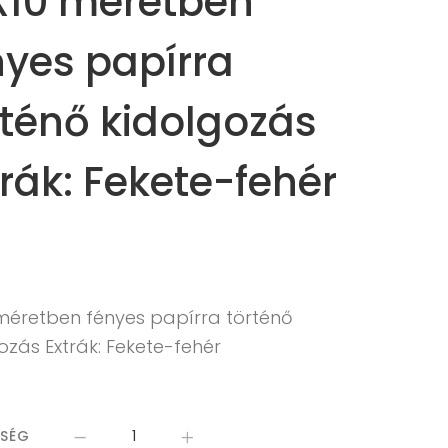
X10 méretben
nyes papírra
rténő kidolgozás
trák: Fekete-fehér
 méretben fényes papírra történő
ozás Extrák: Fekete-fehér
ISÉG