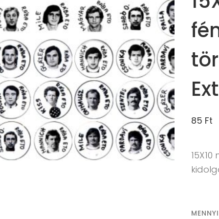
15
fé
tö
Ex
85
Ft
15X10
kidolg
MENNY