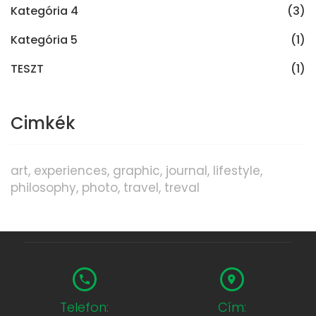
Kategória 4
(3)
Kategória 5
(1)
TESZT
(1)
Cimkék
art
experiences
graphic
journal
lifestyle
philosophy
photo
travel
treval
Telefon:
Cím: