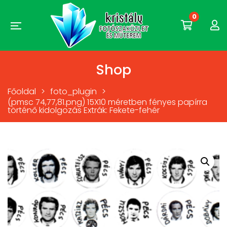
0
Shop
Főoldal
>
foto_plugin
>
(pmsc 74,77,81.png) 15X10 méretben fényes papírra
történő kidolgozás Extrák: Fekete-fehér