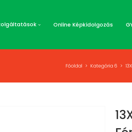
zolgáltatások
Online Képkidolgozás
G
Főoldal
>
Kategória 6
>
13
13