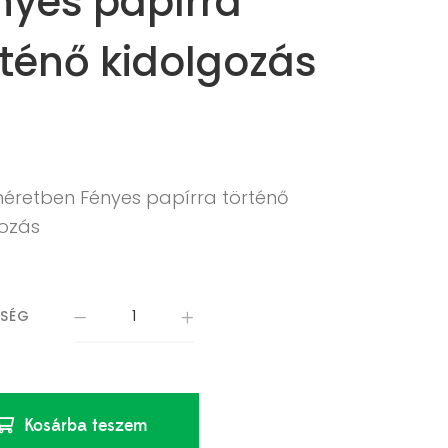
nyes papírra
rténő kidolgozás
méretben Fényes papírra történő
gozás
ISÉG
Kosárba teszem