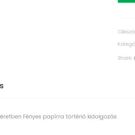
Cikksz
Kategó
Share:
s
éretben Fényes papírra történő kidolgozás