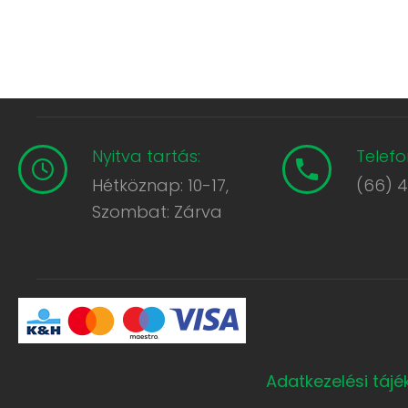
Nyitva tartás:
Telefo
Hétköznap: 10-17,
(66) 
Szombat: Zárva
Adatkezelési táj