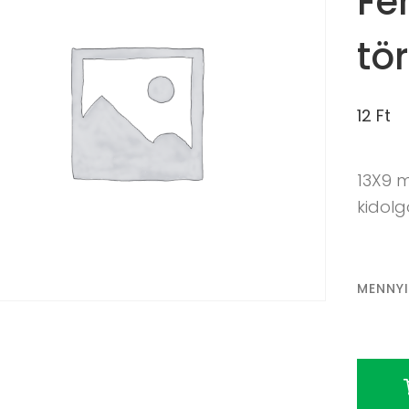
Fé
tö
12
Ft
13X9 
kidol
MENNY