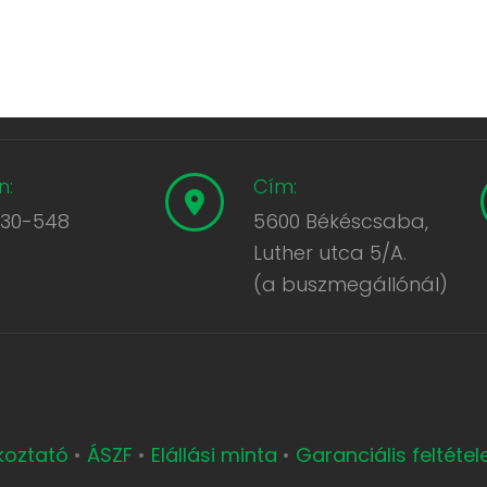
n:
Cím:
430-548
5600 Békéscsaba,
Luther utca 5/A.
(a buszmegállónál)
ékoztató
•
ÁSZF
•
Elállási minta
•
Garanciális feltétel