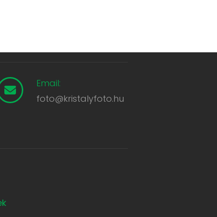
Email:
foto@kristalyfoto.hu
ek