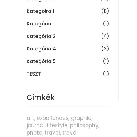
Kategóira 1
(8)
Kategória
(1)
Kategória 2
(4)
Kategória 4
(3)
Kategória 5
(1)
TESZT
(1)
Cimkék
art
experiences
graphic
journal
lifestyle
philosophy
photo
travel
treval