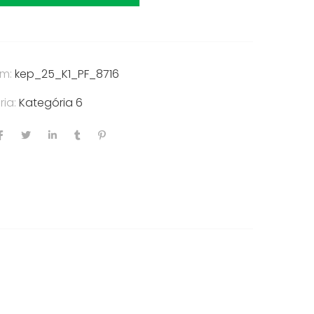
ám:
kep_25_K1_PF_8716
ria:
Kategória 6