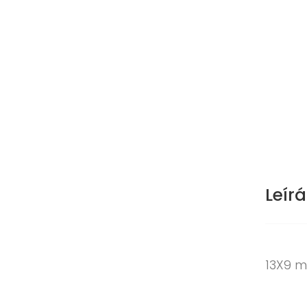
Leírá
13X9 m