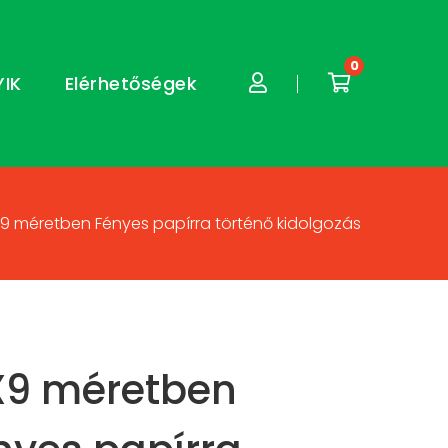
0
YIK
Elérhetőségek
X9 méretben Fényes papírra történő kidolgozás
X9 méretben