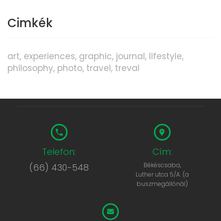
Cimkék
art
experiences
graphic
journal
lifestyle
philosophy
photo
travel
treval
Telefon:
Cím:
Békéscsaba,
(66) 430-548
Luther utca 5/A. (a
buszmegállónál)