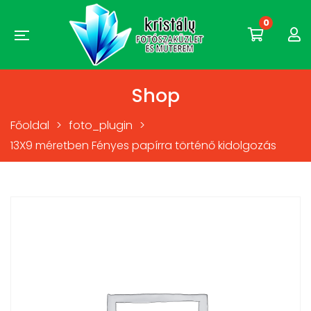
0
Shop
Főoldal
>
foto_plugin
>
13X9 méretben Fényes papírra történő kidolgozás