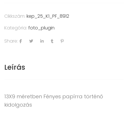
Cikkszám:
kep_25_K1_PF_8912
Kategória:
foto_plugin
Share:
Leírás
13X9 méretben Fényes papírra történő
kidolgozás