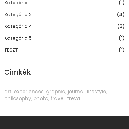
Kategória
(1)
Kategória 2
(4)
Kategória 4
(3)
Kategória 5
(1)
TESZT
(1)
Cimkék
art
experiences
graphic
journal
lifestyle
philosophy
photo
travel
treval