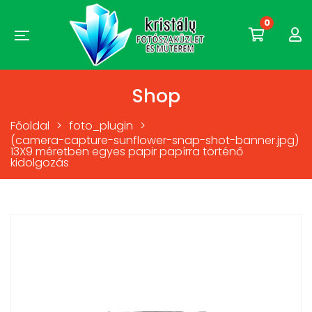
0
Shop
Főoldal
>
foto_plugin
>
(camera-capture-sunflower-snap-shot-banner.jpg)
13X9 méretben egyes papir papírra történő
kidolgozás