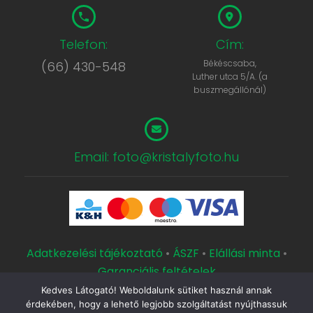
Telefon:
Cím:
Békéscsaba,
(66) 430-548
Luther utca 5/A. (a
buszmegállónál)
Email: foto@kristalyfoto.hu
Adatkezelési tájékoztató
•
ÁSZF
•
Elállási minta
•
Garanciális feltételek
Kedves Látogató! Weboldalunk sütiket használ annak
Copyright © 2000 Kristály Fotószaküzlet és Műterem.
érdekében, hogy a lehető legjobb szolgáltatást nyújthassuk
Készítette a
CsabaInformatika.NET