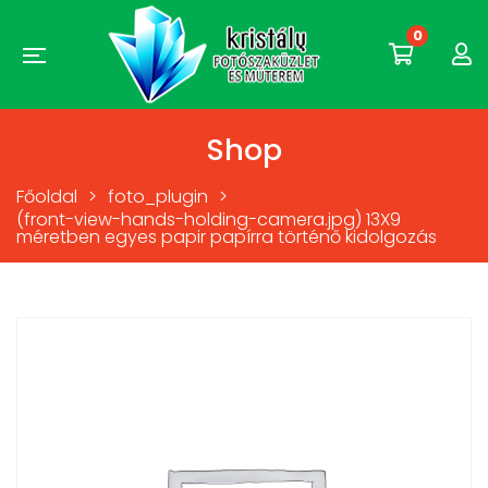
0
Shop
Főoldal
>
foto_plugin
>
(front-view-hands-holding-camera.jpg) 13X9
méretben egyes papir papírra történő kidolgozás