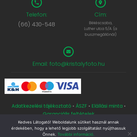
Telefon:
Cím:
Békéscsaba,
(66) 430-548
Luther utca 5/A. (a
buszmegállónál)
Email: foto@kristalyfoto.hu
Adatkezelési tájékoztató
•
ÁSZF
•
Elállási minta
•
Garanciális feltételek
Kedves Látogató! Weboldalunk sütiket használ annak
Copyright © 2000 Kristály Fotószaküzlet és Műterem.
érdekében, hogy a lehető legjobb szolgáltatást nyújthassuk
Készítette a
CsabaInformatika.NET
Önnek.
További információ.