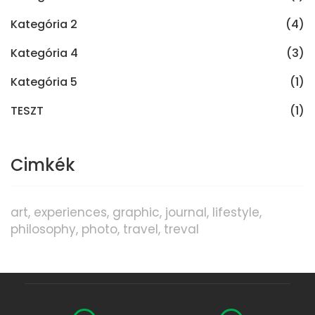
Kategória 2
(4)
Kategória 4
(3)
Kategória 5
(1)
TESZT
(1)
Cimkék
art
experiences
graphic
journal
lifestyle
philosophy
photo
travel
treval