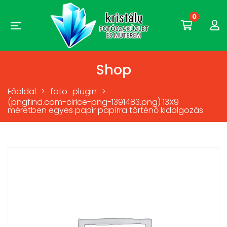
0
Shop
Főoldal
>
foto_plugin
>
(pngfind.com-cirlce-png-1391483.png) 13X9
méretben egyes papir papírra történő kidolgozás