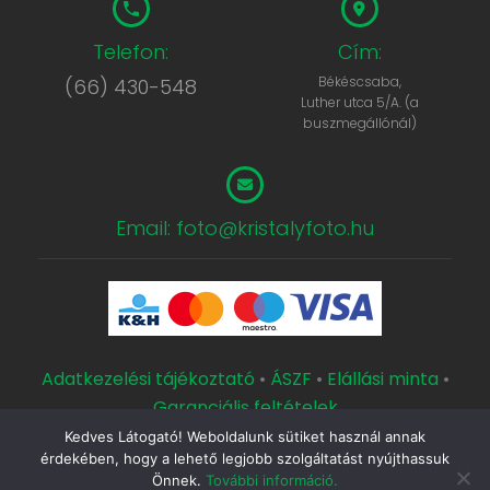
Telefon:
Cím:
Békéscsaba,
(66) 430-548
Luther utca 5/A. (a
buszmegállónál)
Email: foto@kristalyfoto.hu
Adatkezelési tájékoztató
•
ÁSZF
•
Elállási minta
•
Garanciális feltételek
Kedves Látogató! Weboldalunk sütiket használ annak
Copyright © 2000 Kristály Fotószaküzlet és Műterem.
érdekében, hogy a lehető legjobb szolgáltatást nyújthassuk
Készítette a
CsabaInformatika.NET
Önnek.
További információ.