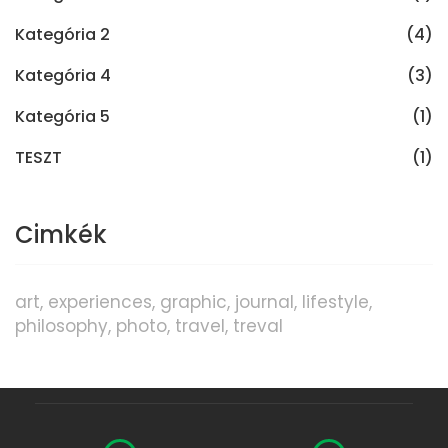
Kategória 2
(4)
Kategória 4
(3)
Kategória 5
(1)
TESZT
(1)
Cimkék
art
experiences
graphic
journal
lifestyle
philosophy
photo
travel
treval