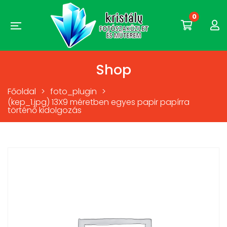
0
Shop
Főoldal
>
foto_plugin
>
(kep_1.jpg) 13X9 méretben egyes papir papírra
történő kidolgozás