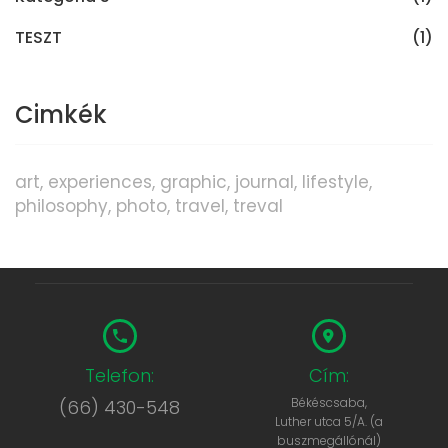
TESZT
(1)
Cimkék
art
experiences
graphic
journal
lifestyle
philosophy
photo
travel
treval
Telefon:
Cím:
Békéscsaba,
(66) 430-548
Luther utca 5/A. (a
buszmegállónál)