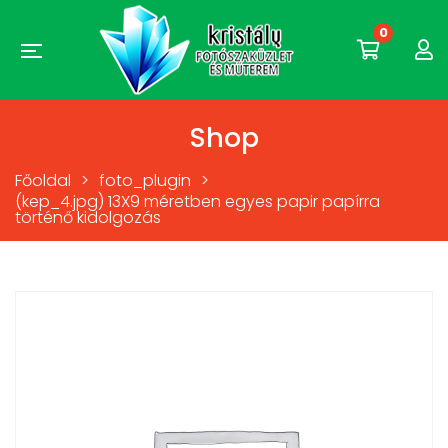
0
Shop
Főoldal
>
foto_plugin
>
(kep_4.jpg) 13X9 méretben egyes papir papírra
történő kidolgozás