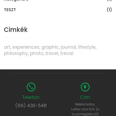
TESZT
(1)
Cimkék
art
experiences
graphic
journal
lifestyle
philosophy
photo
travel
treval
Telefon:
Cím:
Békéscsaba,
(66) 430-548
Luther utca 5/A. (a
buszmegállónál)