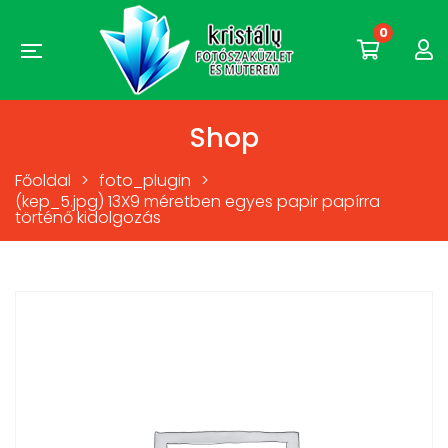
0
Shop
Főoldal
>
foto_plugin
>
(kep_5.jpg) 13X9 méretben egyes papir papírra
történő kidolgozás