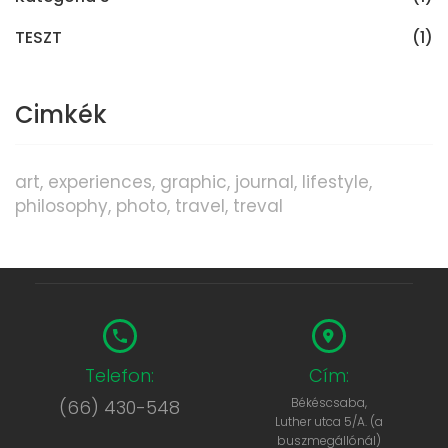
TESZT
(1)
Cimkék
art
experiences
graphic
journal
lifestyle
philosophy
photo
travel
treval
Telefon:
Cím:
Békéscsaba,
(66) 430-548
Luther utca 5/A. (a
buszmegállónál)