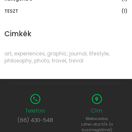
TESZT
(1)
Cimkék
art
experiences
graphic
journal
lifestyle
philosophy
photo
travel
treval
Telefon:
Cím:
Békéscsaba,
(66) 430-548
Luther utca 5/A. (a
buszmegállónál)