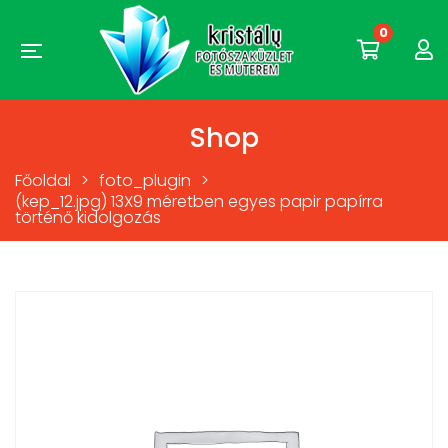
0
Shop
Főoldal
>
foto_plugin
>
(kep_12.jpg) 13X9 méretben egyes papir papírra
történő kidolgozás