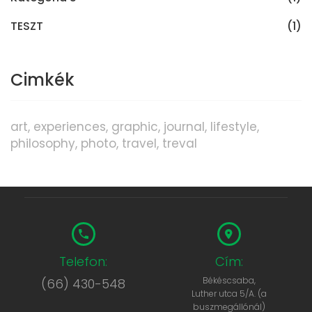
TESZT
(1)
Cimkék
art
experiences
graphic
journal
lifestyle
philosophy
photo
travel
treval
Telefon:
Cím:
Békéscsaba,
(66) 430-548
Luther utca 5/A. (a
buszmegállónál)