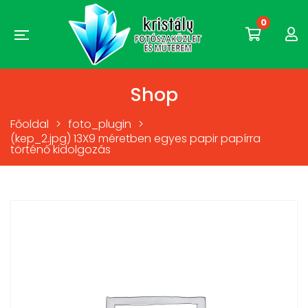
0
Shop
Főoldal
>
foto_plugin
>
(kep_2.jpg) 13X9 méretben egyes papir papírra
történő kidolgozás