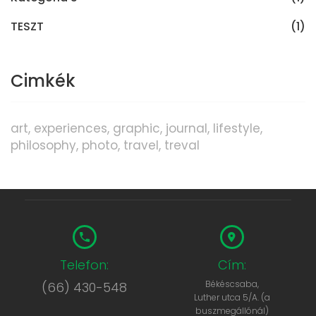
TESZT
(1)
Cimkék
art
experiences
graphic
journal
lifestyle
philosophy
photo
travel
treval
Telefon:
Cím:
Békéscsaba,
(66) 430-548
Luther utca 5/A. (a
buszmegállónál)