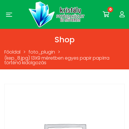
0
Shop
Főoldal
>
foto_plugin
>
(kep_8.jpg) 13X9 méretben egyes papir papírra
történő kidolgozás