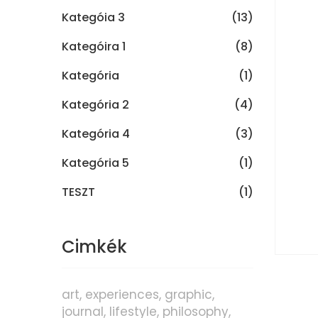
Kategóia 3
(13)
Kategóira 1
(8)
Kategória
(1)
Kategória 2
(4)
Kategória 4
(3)
Kategória 5
(1)
TESZT
(1)
Cimkék
art
experiences
graphic
journal
lifestyle
philosophy