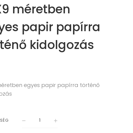
X9 méretben
yes papir papírra
rténő kidolgozás
méretben egyes papir papírra történő
gozás
ISÉG