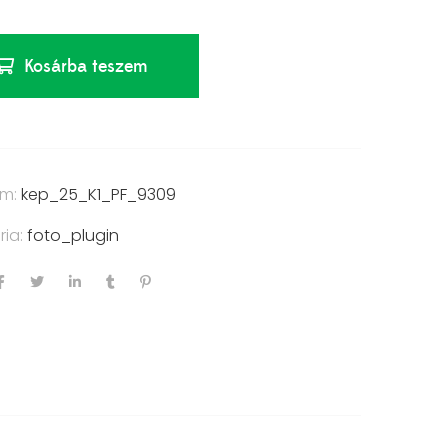
Kosárba teszem
ám:
kep_25_K1_PF_9309
ria:
foto_plugin