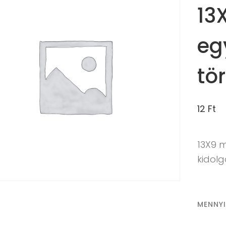
13
eg
tö
12
Ft
13X9 
kidol
MENNY