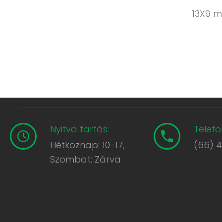
13X9 m
Nyitva tartás:
Telefo
Hétköznap: 10-17,
(66) 
Szombat: Zárva