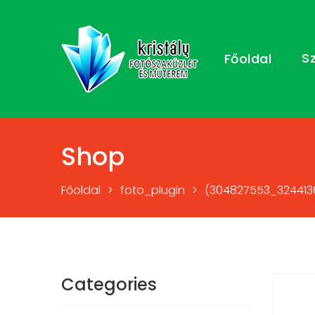
S
Főoldal
Shop
Főoldal
>
foto_plugin
>
(304827553_3244136
Categories