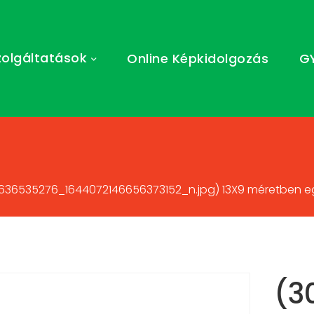
zolgáltatások
Online Képkidolgozás
G
36535276_1644072146656373152_n.jpg) 13X9 méretben egy
(3