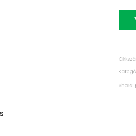
Cikksz
Kategó
Share:
s