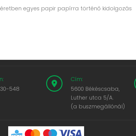
éretben egyes papir papírra történő kidolgozás
n:
Cím:
430-548
5600 Békéscsaba,
Luther utca 5/A.
(a buszmegállónál)