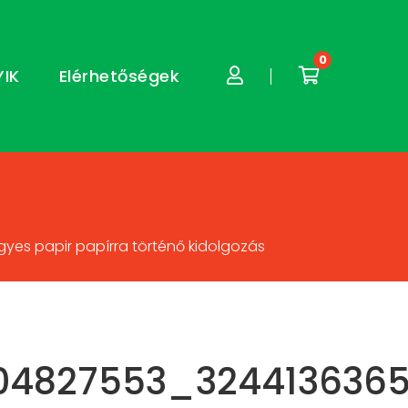
0
YIK
Elérhetőségek
es papir papírra történő kidolgozás
04827553_3244136365