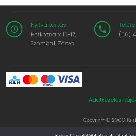
Nyitva tartás:
Telefo
Hétköznap: 10-17,
(66) 
Szombat: Zárva
Adatkezelési táj
Copyright © 2000 Krist
Kedves Látogató! Weboldalunk sütiket has