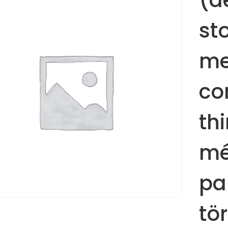
(d
st
me
co
th
mé
pa
tö