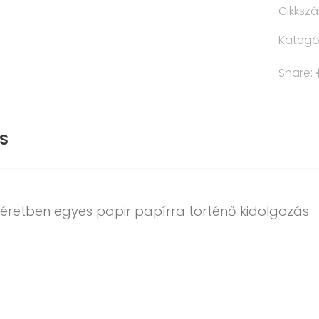
Cikksz
Kategó
Share:
s
éretben egyes papir papírra történő kidolgozás