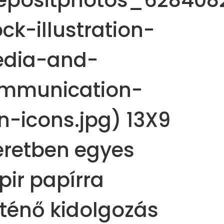
epositphotos_628408
ock-illustration-
dia-and-
mmunication-
in-icons.jpg) 13X9
retben egyes
pir papírra
rténő kidolgozás