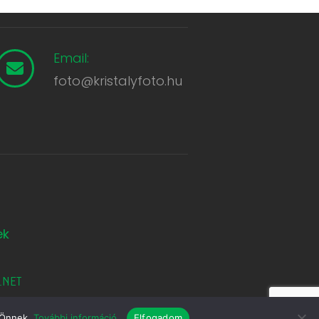
Email:
foto@kristalyfoto.hu
ek
.NET
k Önnek.
További információ.
Elfogadom