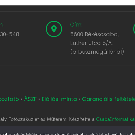
n:
Cím:
430-548
5600 Békéscsaba,
Luther utca 5/A.
(a buszmegállónál)
ékoztató
•
ÁSZF
•
Elállási minta
•
Garanciális feltétel
ály Fotószaküzlet és Műterem. Készítette a
CsabaInformatika
znál annak érdekében, hogy a lehető legjobb szolgáltatást nyújthassu