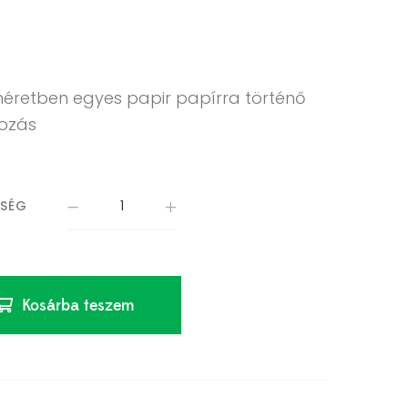
méretben egyes papir papírra történő
gozás
ISÉG
Kosárba teszem