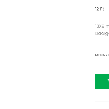
12
Ft
13X9 
kidol
MENNY