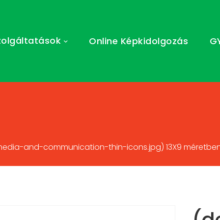
zolgáltatások
Online Képkidolgozás
G
media-and-communication-thin-icons.jpg) 13X9 méretben 