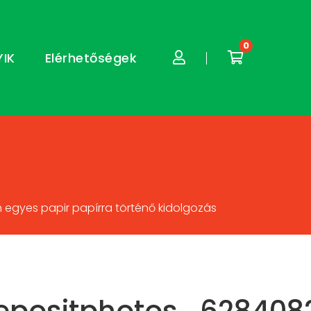
0
YIK
Elérhetőségek
egyes papir papírra történő kidolgozás