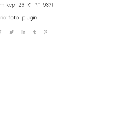
ám:
kep_25_K1_PF_9371
ria:
foto_plugin