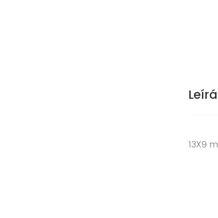
Leírá
13X9 m