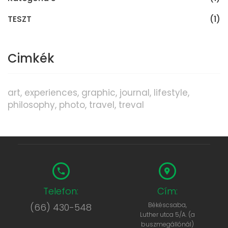
TESZT
(1)
Cimkék
art
experiences
graphic
journal
lifestyle
philosophy
photo
travel
treval
Telefon:
Cím:
Békéscsaba,
(66) 430-548
Luther utca 5/A. (a
buszmegállónál)