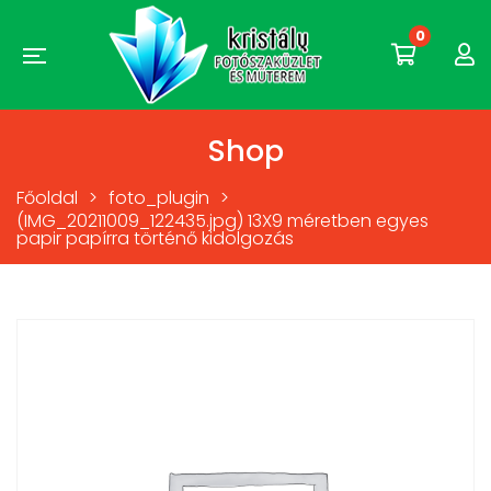
0
Shop
Főoldal
>
foto_plugin
>
(IMG_20211009_122435.jpg) 13X9 méretben egyes
papir papírra történő kidolgozás