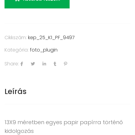
Cikkszám:
kep_25_K1_PF_9497
Kategória:
foto_plugin
Share:
Leírás
13X9 méretben egyes papir papírra történő
kidolgozás