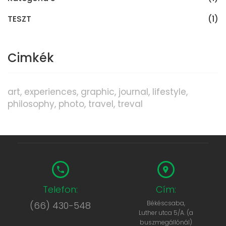
TESZT
(1)
Cimkék
art
experiences
graphic
journal
lifestyle
philosophy
photo
travel
treval
Telefon:
Cím:
Békéscsaba,
(66) 430-548
Luther utca 5/A. (a
buszmegállónál)