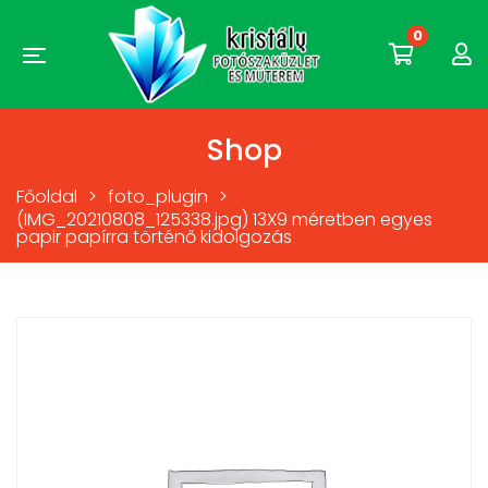
0
Shop
Főoldal
>
foto_plugin
>
(IMG_20210808_125338.jpg) 13X9 méretben egyes
papir papírra történő kidolgozás