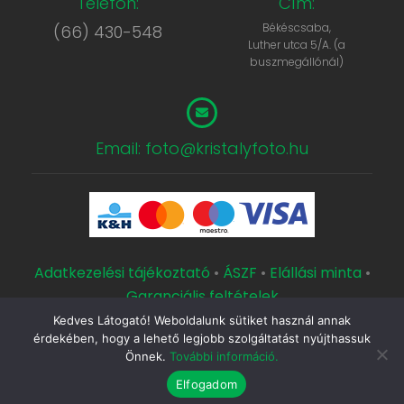
Telefon:
Cím:
Békéscsaba,
(66) 430-548
Luther utca 5/A. (a
buszmegállónál)
Email: foto@kristalyfoto.hu
Adatkezelési tájékoztató
•
ÁSZF
•
Elállási minta
•
Garanciális feltételek
Kedves Látogató! Weboldalunk sütiket használ annak
Copyright © 2000 Kristály Fotószaküzlet és Műterem.
érdekében, hogy a lehető legjobb szolgáltatást nyújthassuk
Készítette a
CsabaInformatika.NET
Önnek.
További információ.
Elfogadom