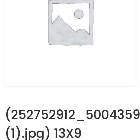
(252752912_500435
(1).jpg) 13X9