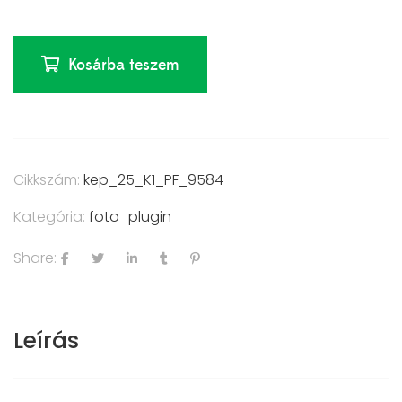
Kosárba teszem
Cikkszám:
kep_25_K1_PF_9584
Kategória:
foto_plugin
Share:
Leírás