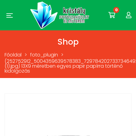
0
Shop
Főoldal
>
foto_plugin
>
(252752912_5004359639578383_729784202733734649
(1).jpg) 13X9 méretben egyes papir papírra történő
kidolgozás