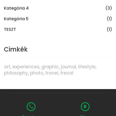
Kategória 4
(3)
Kategória 5
(1)
TESZT
(1)
Cimkék
art
experiences
graphic
journal
lifestyle
philosophy
photo
travel
treval