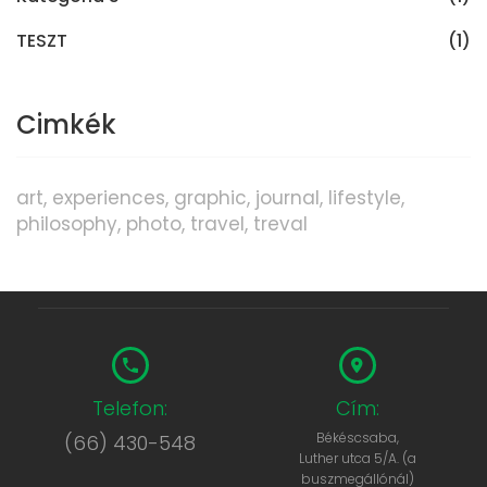
TESZT
(1)
Cimkék
art
experiences
graphic
journal
lifestyle
philosophy
photo
travel
treval
Telefon:
Cím:
Békéscsaba,
(66) 430-548
Luther utca 5/A. (a
buszmegállónál)