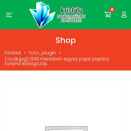
0
Shop
Főoldal
>
foto_plugin
>
(cicák.jpg) 13X9 méretben egyes papir papírra
történő kidolgozás