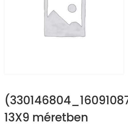
(330146804_1609108
13X9 méretben