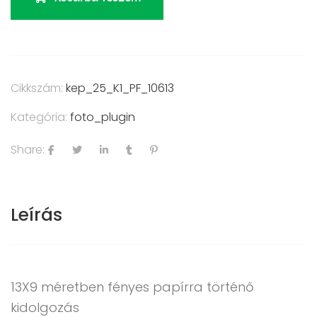
Cikkszám:
kep_25_K1_PF_10613
Kategória:
foto_plugin
Share:
Leírás
13X9 méretben fényes papírra történő
kidolgozás