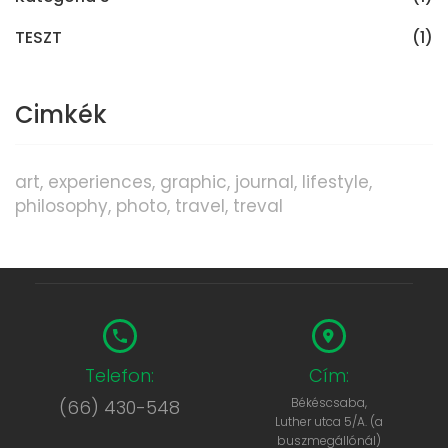
TESZT
(1)
Cimkék
art
experiences
graphic
journal
lifestyle
philosophy
photo
travel
treval
Telefon:
Cím:
Békéscsaba,
(66) 430-548
Luther utca 5/A. (a
buszmegállónál)