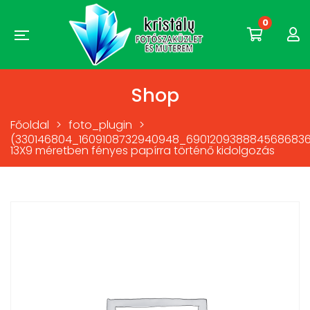
0
Shop
Főoldal
>
foto_plugin
>
(330146804_1609108732940948_6901209388845686836
13X9 méretben fényes papírra történő kidolgozás