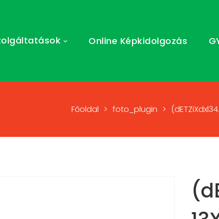
zolgáltatások
Online Képkidolgozás
G
Főoldal
>
foto_plugin
>
(dETZiXdxl34
(d