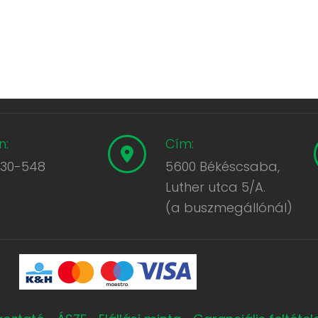
n:
Cím:
430-548
5600 Békéscsaba,
Luther utca 5/A.
(a buszmegállónál)