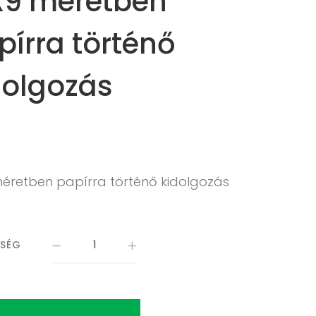
X9 méretben
pírra történő
dolgozás
méretben papírra történő kidolgozás
ISÉG