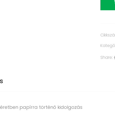
Cikksz
Kategó
Share:
s
éretben papírra történő kidolgozás