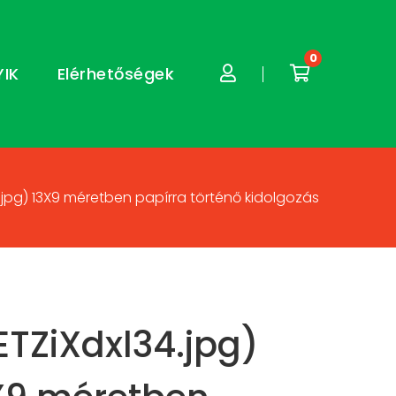
0
YIK
Elérhetőségek
.jpg) 13X9 méretben papírra történő kidolgozás
ETZiXdxl34.jpg)