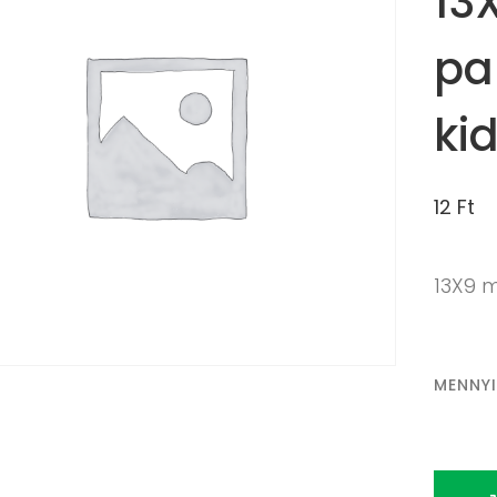
13
pa
ki
12
Ft
13X9 
MENNY