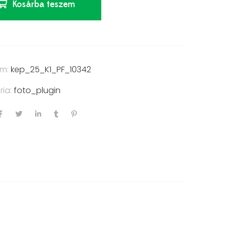
Kosárba teszem
ám:
kep_25_K1_PF_10342
ria:
foto_plugin