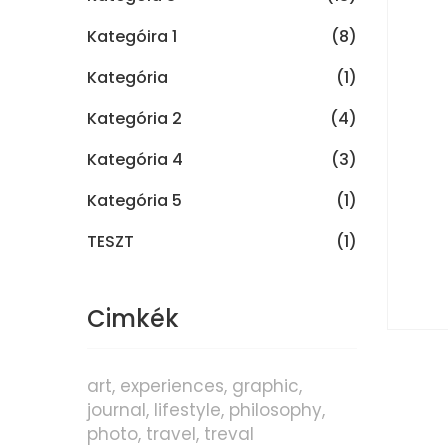
Kategóira 1
(8)
Kategória
(1)
Kategória 2
(4)
Kategória 4
(3)
Kategória 5
(1)
TESZT
(1)
Cimkék
art
experiences
graphic
journal
lifestyle
philosophy
photo
travel
treval