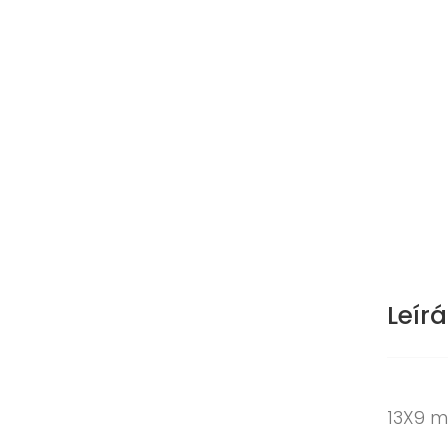
Leírá
13X9 m