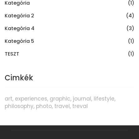
Kategória
(1)
Kategória 2
(4)
Kategória 4
(3)
Kategória 5
(1)
TESZT
(1)
Cimkék
art
experiences
graphic
journal
lifestyle
philosophy
photo
travel
treval