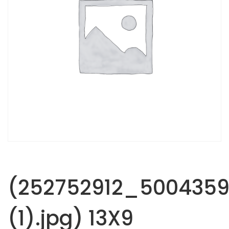
(252752912_500435
(1).jpg) 13X9