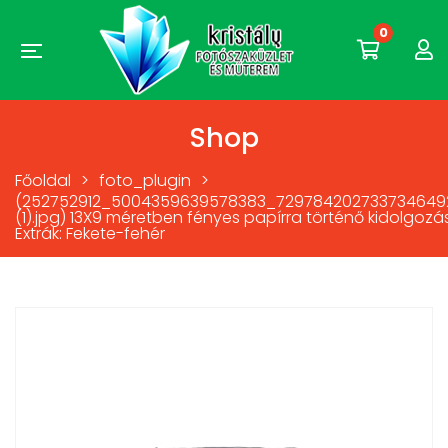
0
Shop
Főoldal
>
foto_plugin
>
(252752912_5004359639578383_729784202733734649
(1).jpg) 13X9 méretben fényes papírra történő kidolgozá
Extrák: Fekete-fehér