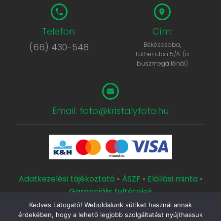
Telefon:
Cím:
Békéscsaba,
(66) 430-548
Luther utca 5/A. (a
buszmegállónál)
Email: foto@kristalyfoto.hu
Adatkezelési tájékoztató
•
ÁSZF
•
Elállási minta
•
Garanciális feltételek
Kedves Látogató! Weboldalunk sütiket használ annak
Copyright © 2000 Kristály Fotószaküzlet és Műterem.
érdekében, hogy a lehető legjobb szolgáltatást nyújthassuk
Készítette a
CsabaInformatika.NET