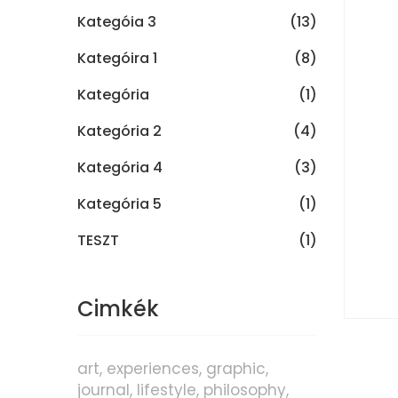
Kategóia 3
(13)
Kategóira 1
(8)
Kategória
(1)
Kategória 2
(4)
Kategória 4
(3)
Kategória 5
(1)
TESZT
(1)
Cimkék
art
experiences
graphic
journal
lifestyle
philosophy