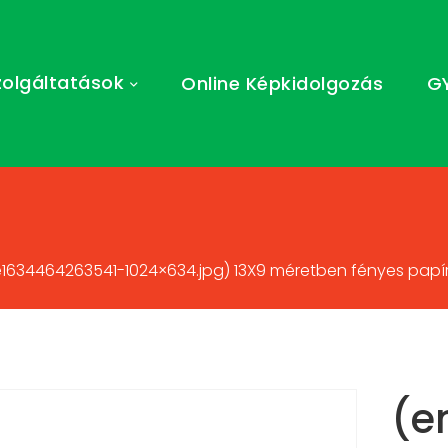
zolgáltatások
Online Képkidolgozás
G
34464263541-1024×634.jpg) 13X9 méretben fényes papírra
(e