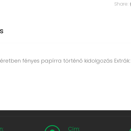
Share:
s
éretben fényes papírra történő kidolgozás Extrák:
n:
Cím: