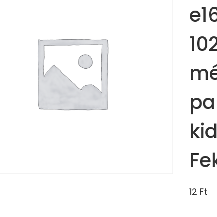
e1
10
mé
pa
ki
Fe
12
Ft