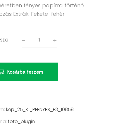
méretben fényes papírra történő
ozás Extrák: Fekete-fehér
ISÉG
Kosárba teszem
ám:
kep_25_K1_PFENYES_E3_10858
ria:
foto_plugin