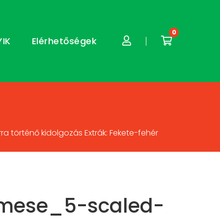
0
YIK
Elérhetőségek
 történő kidolgozás Extrák: Fekete-fehér
mese_5-scaled-