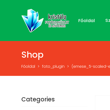
S
Főoldal
Shop
Főoldal
>
foto_plugin
>
(emese_5-scaled-e16
Categories