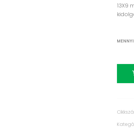
13X9 
kidolg
MENNY
Cikksz
Kategó