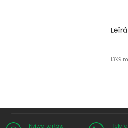
Leírá
13X9 m
Nyitva tartás:
Telefo