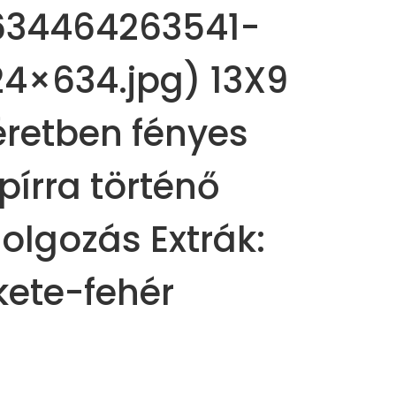
634464263541-
24×634.jpg) 13X9
retben fényes
pírra történő
dolgozás Extrák:
kete-fehér