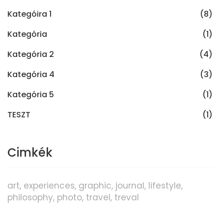
Kategóira 1
(8)
Kategória
(1)
Kategória 2
(4)
Kategória 4
(3)
Kategória 5
(1)
TESZT
(1)
Cimkék
art
experiences
graphic
journal
lifestyle
philosophy
photo
travel
treval