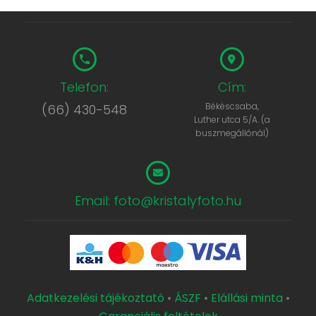
Telefon:
Cím:
Békéscsaba,
(66) 430-548
Luther utca 5/A. (a
buszmegállónál)
Email: foto@kristalyfoto.hu
Adatkezelési tájékoztató
•
ÁSZF
•
Elállási minta
•