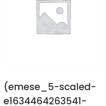
(emese_5-scaled-
e1634464263541-