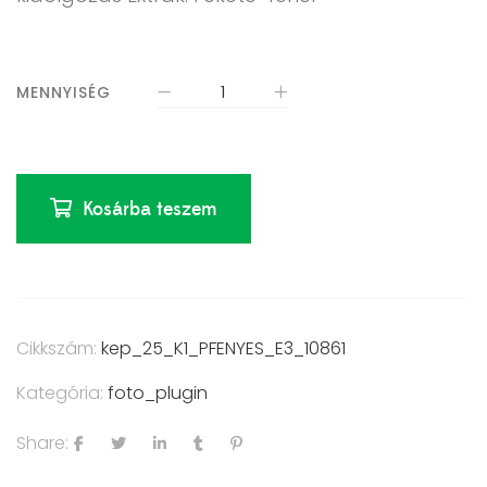
MENNYISÉG
Kosárba teszem
Cikkszám:
kep_25_K1_PFENYES_E3_10861
Kategória:
foto_plugin
Share: