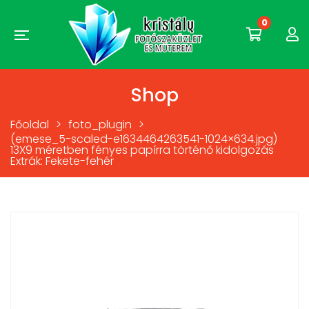
0
Shop
Főoldal
>
foto_plugin
>
(emese_5-scaled-e1634464263541-1024×634.jpg)
13X9 méretben fényes papírra történő kidolgozás
Extrák: Fekete-fehér