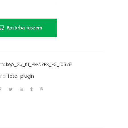
Kosárba teszem
ám:
kep_25_K1_PFENYES_E3_10879
ria:
foto_plugin