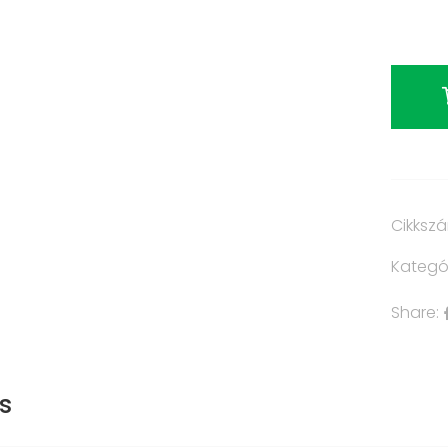
Cikksz
Kategó
Share:
s