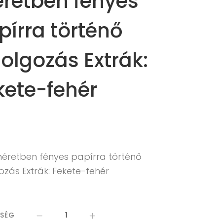
retben fényes
pírra történő
dolgozás Extrák:
kete-fehér
méretben fényes papírra történő
ozás Extrák: Fekete-fehér
ISÉG