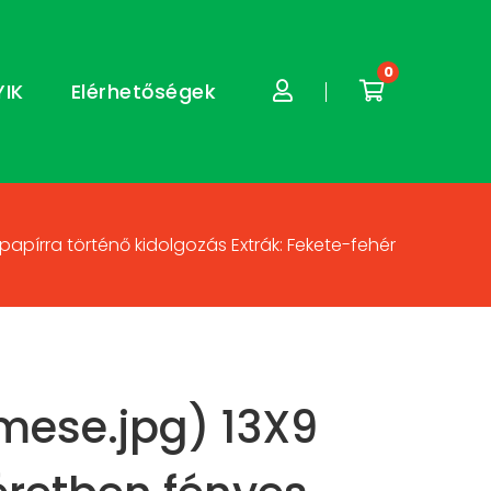
0
YIK
Elérhetőségek
apírra történő kidolgozás Extrák: Fekete-fehér
mese.jpg) 13X9