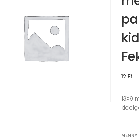
mé
pa
ki
Fe
12
Ft
13X9 
kidolg
MENNY