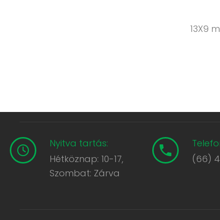
13X9 m
Nyitva tartás:
Telefo
Hétköznap: 10-17,
(66) 
Szombat: Zárva