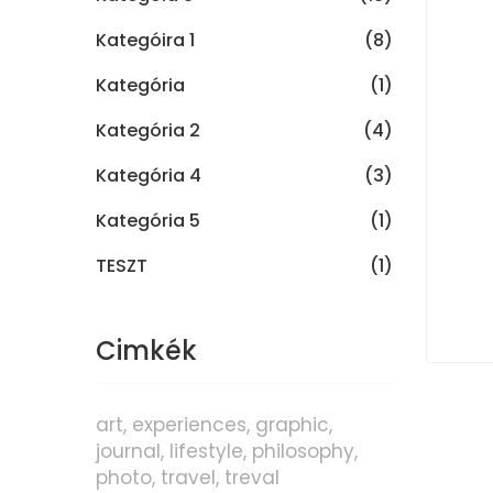
Kategóira 1
(8)
Kategória
(1)
Kategória 2
(4)
Kategória 4
(3)
Kategória 5
(1)
TESZT
(1)
Cimkék
art
experiences
graphic
journal
lifestyle
philosophy
photo
travel
treval