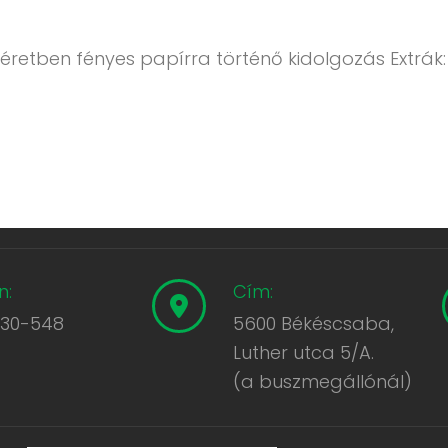
éretben fényes papírra történő kidolgozás Extrák:
n:
Cím:
430-548
5600 Békéscsaba,
Luther utca 5/A.
(a buszmegállónál)