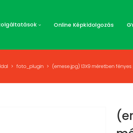
zolgáltatások
Online Képkidolgozás
G
ldal
>
foto_plugin
>
(emese.jpg) 13X9 méretben fényes p
(e