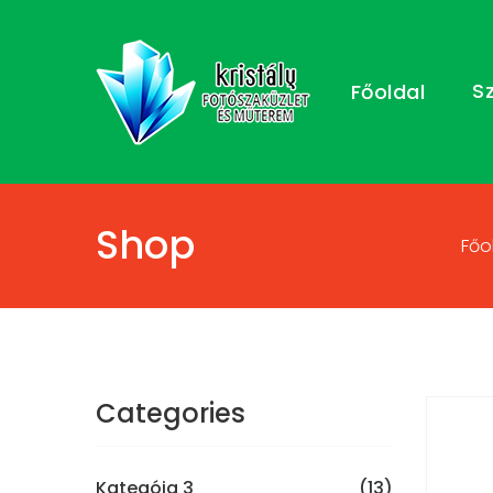
S
Főoldal
Shop
Főo
Categories
Kategóia 3
(13)