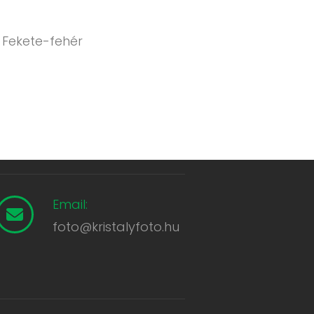
 Fekete-fehér
Email:
foto@kristalyfoto.hu