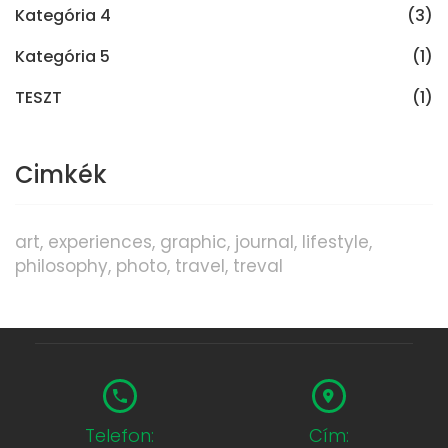
Kategória 4
(3)
Kategória 5
(1)
TESZT
(1)
Cimkék
art
experiences
graphic
journal
lifestyle
philosophy
photo
travel
treval
Telefon:
Cím: