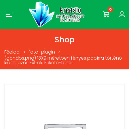
0
Shop
Főoldal
>
foto_plugin
>
(gondos.png) 13X9 méretben fényes papírra történő
kidolgozás Extrák: Fekete-fehér