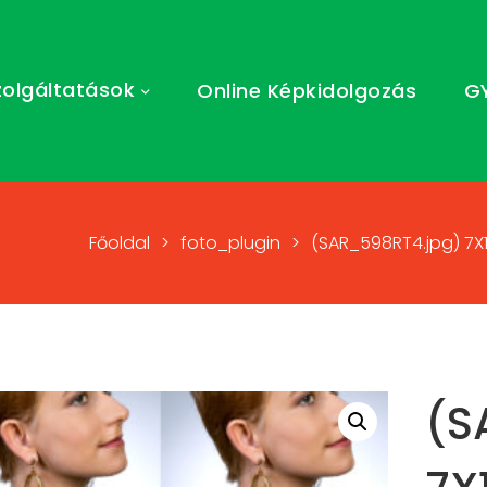
zolgáltatások
Online Képkidolgozás
G
Főoldal
>
foto_plugin
>
(SAR_598RT4.jpg) 7X
(S