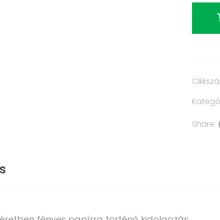
Cikksz
Kategó
Share:
s
éretben fényes papírra történő kidolgozás