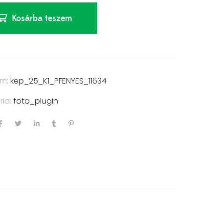
Kosárba teszem
ám:
kep_25_K1_PFENYES_11634
ria:
foto_plugin