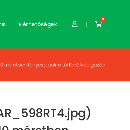
0
YIK
Elérhetőségek
10 méretben fényes papírra történő kidolgozás
AR_598RT4.jpg)