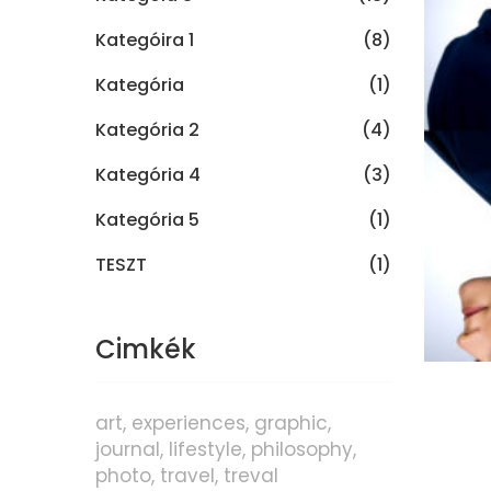
Kategóira 1
(8)
Kategória
(1)
Kategória 2
(4)
Kategória 4
(3)
Kategória 5
(1)
TESZT
(1)
Cimkék
art
experiences
graphic
journal
lifestyle
philosophy
photo
travel
treval