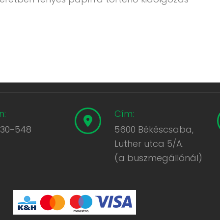
n:
Cím:
430-548
5600 Békéscsaba,
Luther utca 5/A.
(a buszmegállónál)