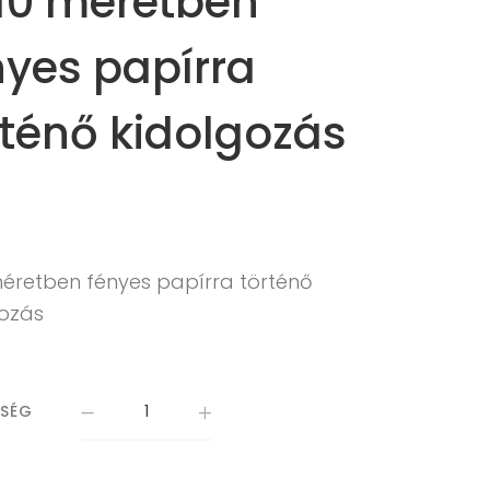
10 méretben
nyes papírra
rténő kidolgozás
méretben fényes papírra történő
gozás
ISÉG