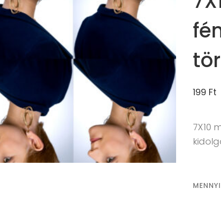
7X
fé
tö
199
Ft
7X10 
kidol
MENNY