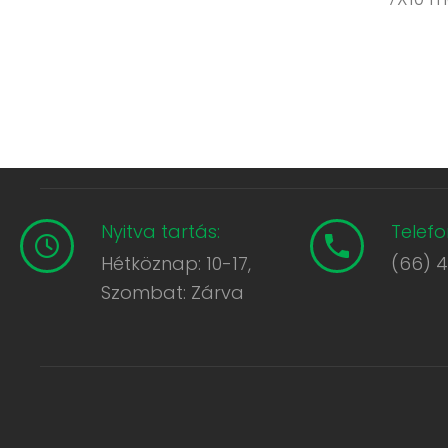
Nyitva tartás:
Telefo
Hétköznap: 10-17,
(66) 
Szombat: Zárva