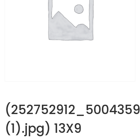
(252752912_500435
(1).jpg) 13X9