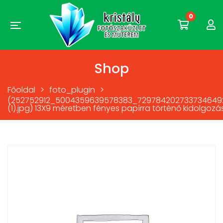
0
Shop
Főoldal
>
foto_plugin
>
(252752912_5004359639578383_729784202733734649
(1).jpg) 13X9 méretben fényes papírra történő kidolgozá