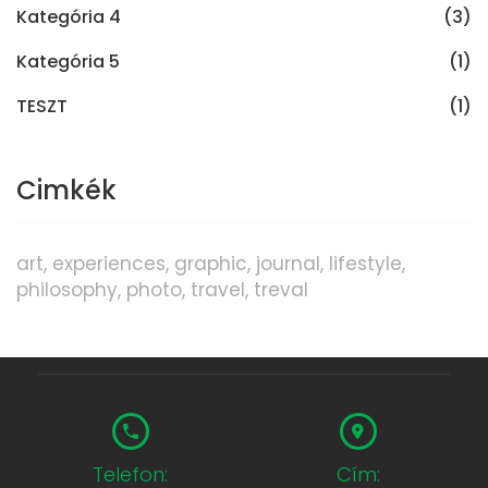
Kategória 4
(3)
Kategória 5
(1)
TESZT
(1)
Cimkék
art
experiences
graphic
journal
lifestyle
philosophy
photo
travel
treval
Telefon:
Cím: