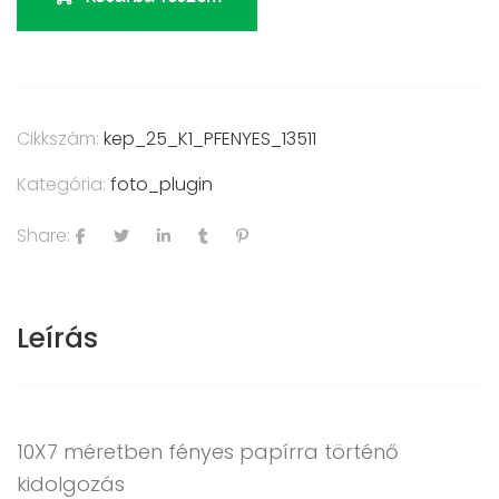
Cikkszám:
kep_25_K1_PFENYES_13511
Kategória:
foto_plugin
Share:
Leírás
10X7 méretben fényes papírra történő
kidolgozás