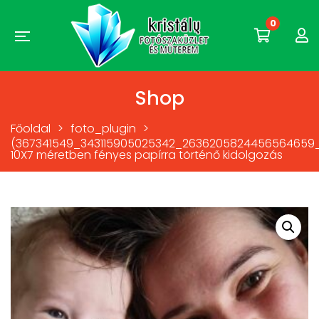
0
Shop
Főoldal
>
foto_plugin
>
(367341549_343115905025342_2636205824456564659_
10X7 méretben fényes papírra történő kidolgozás