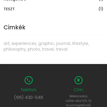
TESZT
(1)
Cimkék
art
experiences
graphic
journal
lifestyle
philosophy
photo
travel
treval
Telefon:
Cím:
Békéscsaba,
(66) 430-548
Luther utca 5/A. (a
buszmegállónál)