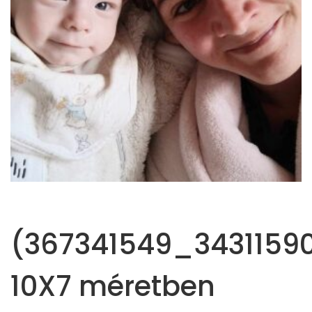
(367341549_343115
10X7 méretben