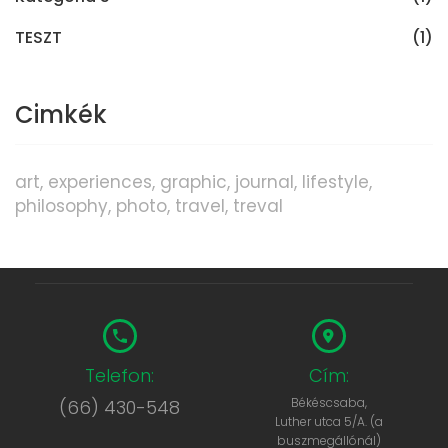
TESZT
(1)
Cimkék
art
experiences
graphic
journal
lifestyle
philosophy
photo
travel
treval
Telefon:
Cím:
Békéscsaba,
(66) 430-548
Luther utca 5/A. (a
buszmegállónál)