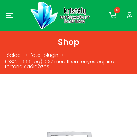
0
Shop
Főoldal
>
foto_plugin
>
(DSC00666.jpg) 10X7 méretben fényes papírra
történő kidolgozás