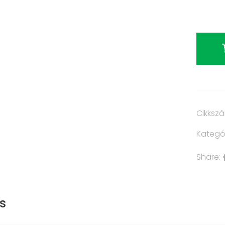
Cikksz
Kategó
Share:
s