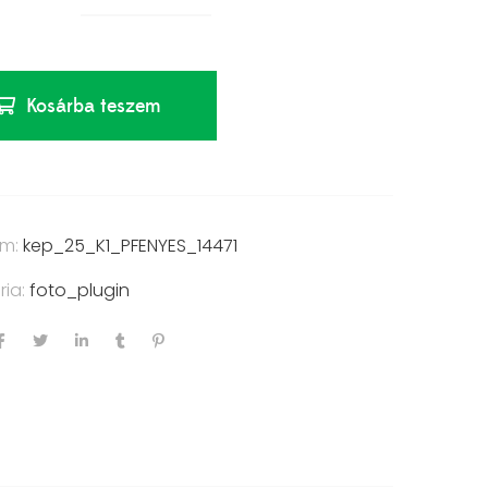
Kosárba teszem
ám:
kep_25_K1_PFENYES_14471
ria:
foto_plugin