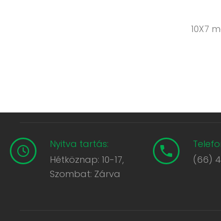
10X7 m
Nyitva tartás:
Telefo
Hétköznap: 10-17,
(66) 
Szombat: Zárva