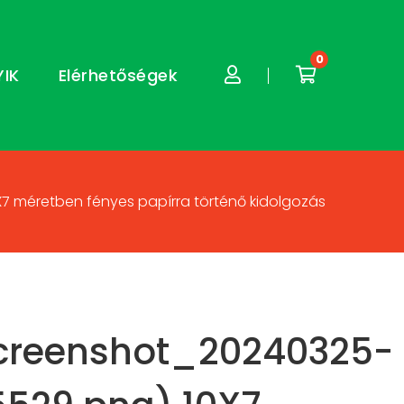
0
YIK
Elérhetőségek
7 méretben fényes papírra történő kidolgozás
creenshot_20240325-