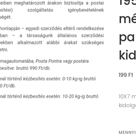
19
mé
pa
ki
199
Ft
10X7 
kidol
MENNY