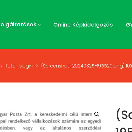
zolgáltatások
Online Képkidolgozás
G
>
foto_plugin
>
(Screenshot_20240325-195529.png) 10X
(S