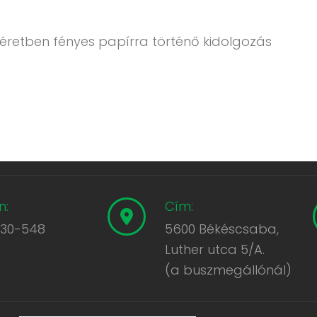
éretben fényes papírra történő kidolgozás
n:
Cím:
430-548
5600 Békéscsaba,
Luther utca 5/A.
(a buszmegállónál)