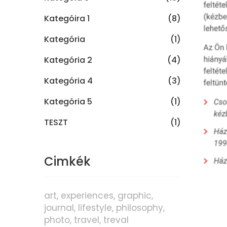
Kategóira 1
(8)
Kategória
(1)
Kategória 2
(4)
Kategória 4
(3)
Kategória 5
(1)
TESZT
(1)
Cimkék
art
experiences
graphic
journal
lifestyle
philosophy
photo
travel
treval