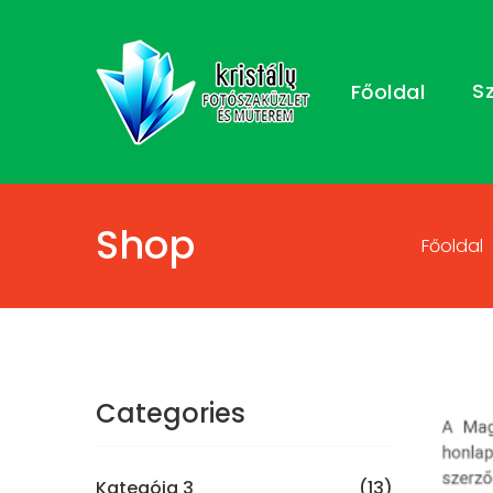
S
Főoldal
Shop
Főoldal
Categories
Kategóia 3
(13)