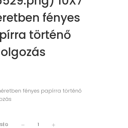
5529.png) 10X7
retben fényes
pírra történő
dolgozás
méretben fényes papírra történő
gozás
ISÉG