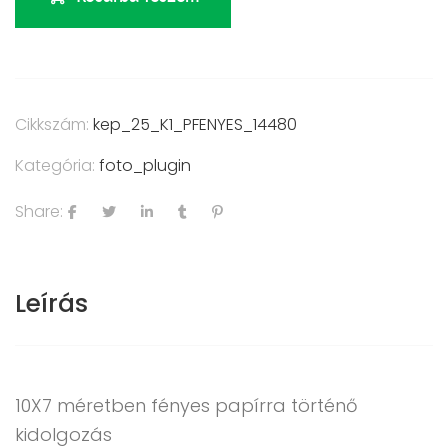
Cikkszám:
kep_25_K1_PFENYES_14480
Kategória:
foto_plugin
Share:
Leírás
10X7 méretben fényes papírra történő
kidolgozás