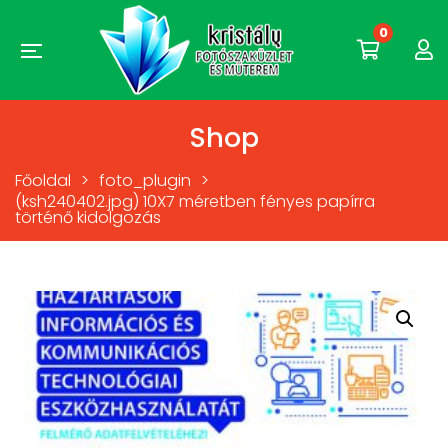
0
Shop
Főoldal
>
foto_plugin
>
(ksh240402.jpg) 10X7 méretben fényes papírra
történő kidolgozás