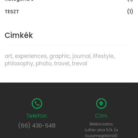
TESZT
(1)
Cimkék
art
experiences
graphic
journal
lifestyle
philosophy
photo
travel
treval
Telefon:
Cím:
Békéscsaba,
(66) 430-548
Luther utca 5/A. (a
buszmegállónál)