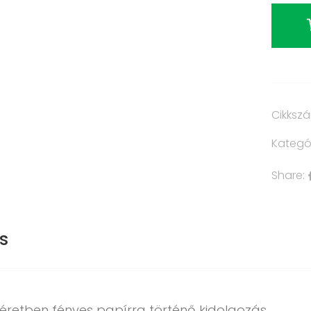
Cikksz
Kategó
Share:
s
éretben fényes papírra történő kidolgozás