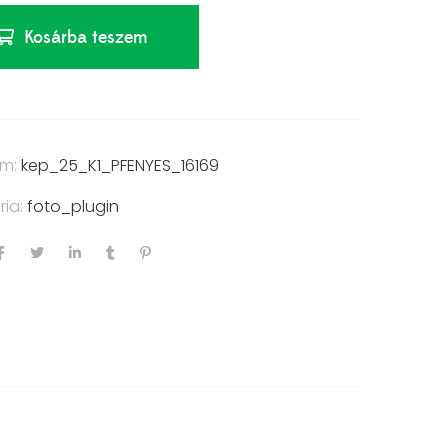
Kosárba teszem
ám:
kep_25_K1_PFENYES_16169
ria:
foto_plugin