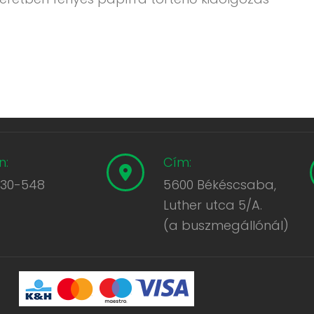
n:
Cím:
430-548
5600 Békéscsaba,
Luther utca 5/A.
(a buszmegállónál)