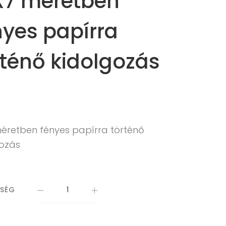
X7 méretben
nyes papírra
rténő kidolgozás
méretben fényes papírra történő
gozás
ISÉG