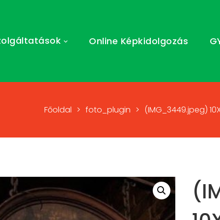
zolgáltatások
Online Képkidolgozás
G
Főoldal
>
foto_plugin
>
(IMG_3449.jpeg) 10
(I