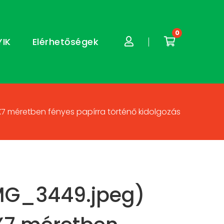
0
YIK
Elérhetőségek
X7 méretben fényes papírra történő kidolgozás
MG_3449.jpeg)