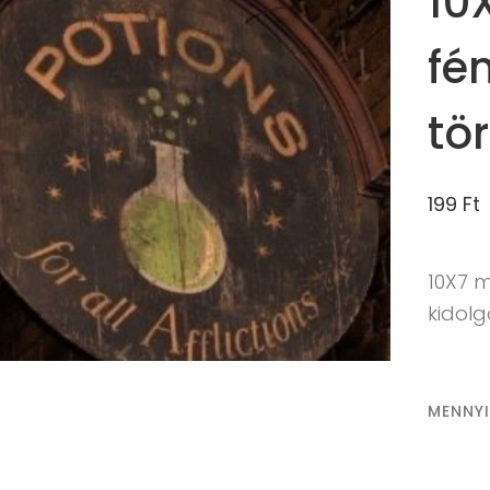
10
fé
tö
199
Ft
10X7 
kidol
MENNY