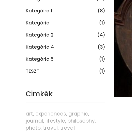
Kategóira 1
(8)
Kategória
(1)
Kategória 2
(4)
Kategória 4
(3)
Kategória 5
(1)
TESZT
(1)
Cimkék
art
experiences
graphic
journal
lifestyle
philosophy
photo
travel
treval