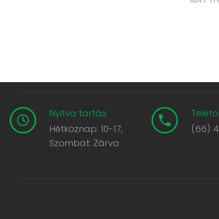
Nyitva tartás:
Telefo
Hétköznap: 10-17,
(66) 
Szombat: Zárva