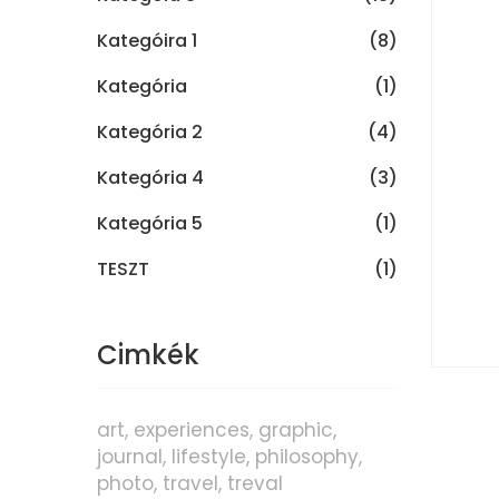
Kategóira 1
(8)
Kategória
(1)
Kategória 2
(4)
Kategória 4
(3)
Kategória 5
(1)
TESZT
(1)
Cimkék
art
experiences
graphic
journal
lifestyle
philosophy
photo
travel
treval