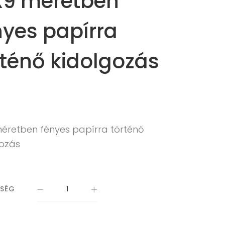
X9 méretben
nyes papírra
rténő kidolgozás
méretben fényes papírra történő
gozás
ISÉG