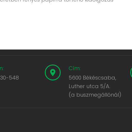
n:
Cím:
430-548
5600 Békéscsaba,
Luther utca 5/A.
(a buszmegállónál)