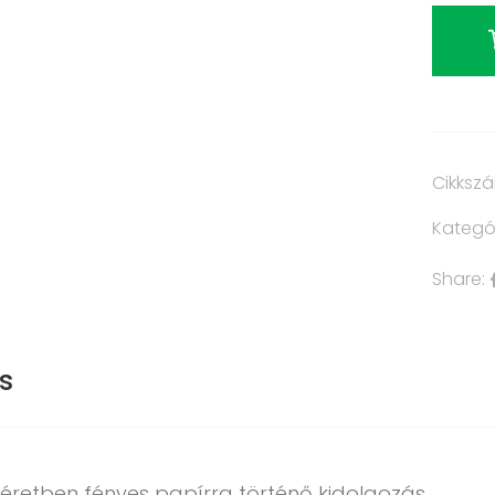
Cikksz
Kategó
Share:
s
éretben fényes papírra történő kidolgozás