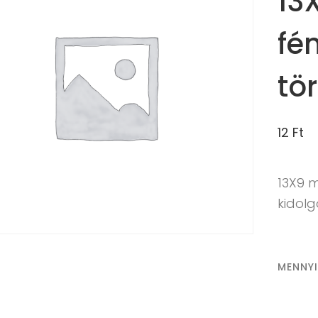
13
fé
tö
12
Ft
13X9 
kidol
MENNY