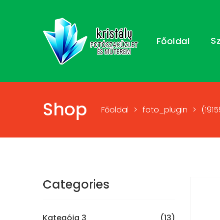
S
Főoldal
Shop
Főoldal
>
foto_plugin
>
(191
Categories
Kategóia 3
(13)