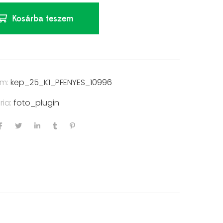
Kosárba teszem
ám:
kep_25_K1_PFENYES_10996
ria:
foto_plugin