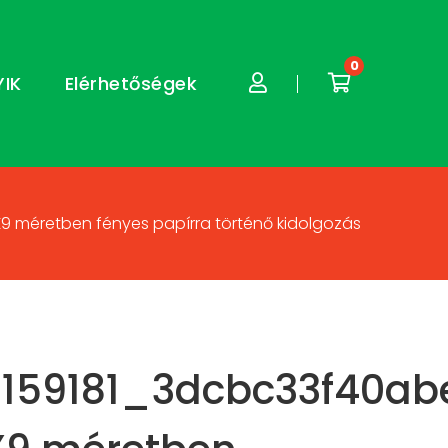
0
YIK
Elérhetőségek
méretben fényes papírra történő kidolgozás
9159181_3dcbc33f40a