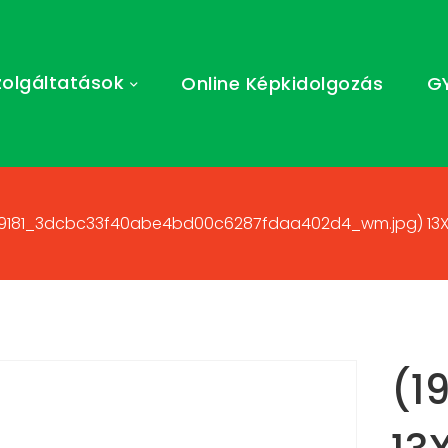
zolgáltatások
Online Képkidolgozás
G
59181_3dcbc33f40abe4bd00c6287fdaa402d4_wm.jpg) 13X9 
(1