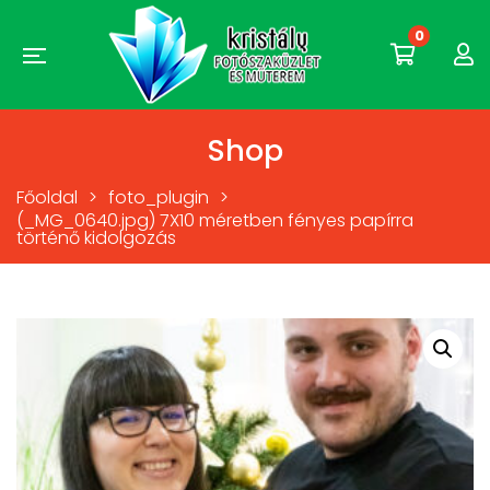
0
Shop
Főoldal
>
foto_plugin
>
(_MG_0640.jpg) 7X10 méretben fényes papírra
történő kidolgozás