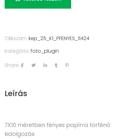
Cikkszám:
kep_25_K1_PFENYES_11424
Kategória:
foto_plugin
Share:
Leírás
7X10 méretben fényes papírra történő
kidolgozás