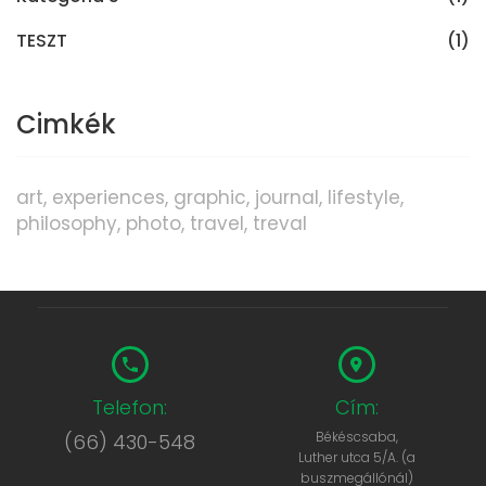
TESZT
(1)
Cimkék
art
experiences
graphic
journal
lifestyle
philosophy
photo
travel
treval
Telefon:
Cím:
Békéscsaba,
(66) 430-548
Luther utca 5/A. (a
buszmegállónál)