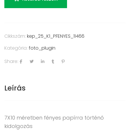
Cikkszám:
kep_25_K1_PFENYES_11466
Kategória:
foto_plugin
Share:
Leírás
7X10 méretben fényes papírra történő
kidolgozás