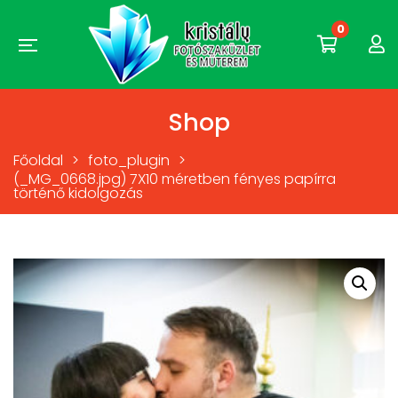
0
Shop
Főoldal
>
foto_plugin
>
(_MG_0668.jpg) 7X10 méretben fényes papírra
történő kidolgozás