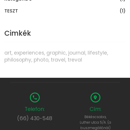
TESZT
(1)
Cimkék
art
experiences
graphic
journal
lifestyle
philosophy
photo
travel
treval
Telefon:
Cím:
Békéscsaba,
(66) 430-548
Luther utca 5/A. (a
buszmegállónál)