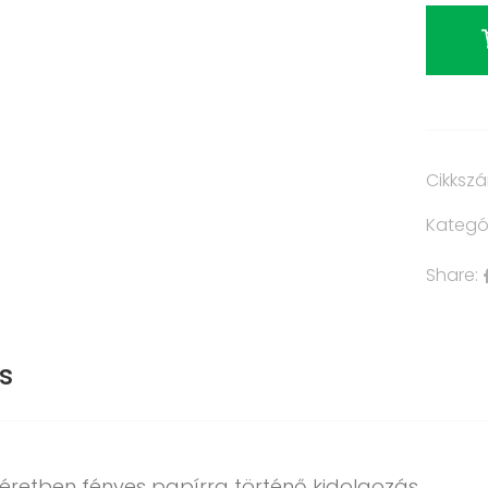
Cikksz
Kategó
Share:
s
éretben fényes papírra történő kidolgozás