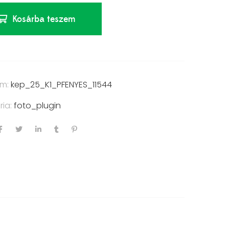
Kosárba teszem
ám:
kep_25_K1_PFENYES_11544
ria:
foto_plugin