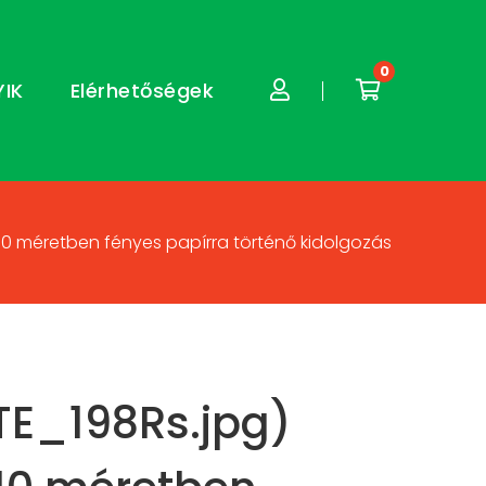
0
YIK
Elérhetőségek
X10 méretben fényes papírra történő kidolgozás
TE_198Rs.jpg)