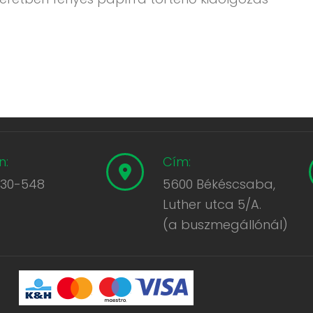
n:
Cím:
430-548
5600 Békéscsaba,
Luther utca 5/A.
(a buszmegállónál)