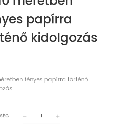
10 méretben
nyes papírra
rténő kidolgozás
méretben fényes papírra történő
gozás
ISÉG