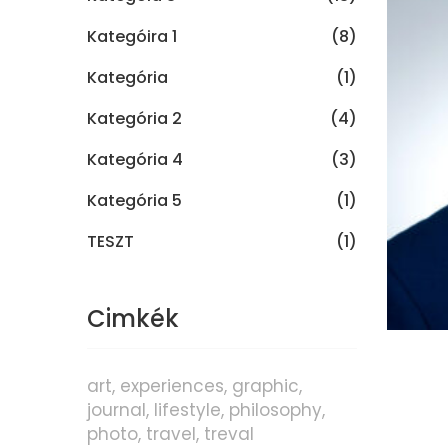
Kategóira 1
(8)
Kategória
(1)
Kategória 2
(4)
Kategória 4
(3)
Kategória 5
(1)
TESZT
(1)
Cimkék
art
experiences
graphic
journal
lifestyle
philosophy
photo
travel
treval