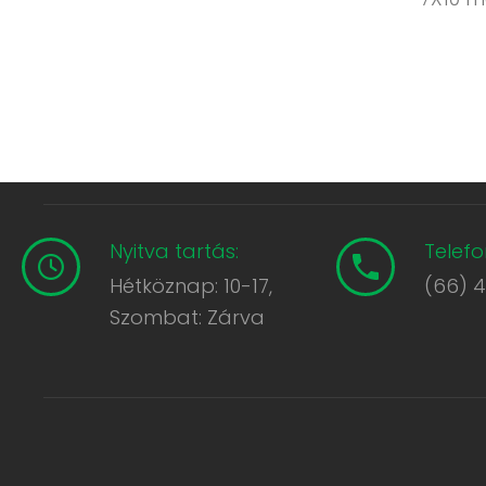
Nyitva tartás:
Telefo
Hétköznap: 10-17,
(66) 
Szombat: Zárva