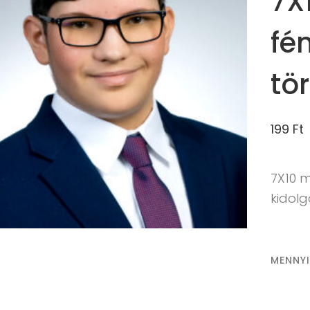
7X
fé
tö
199
Ft
7X10 
kidol
MENNY