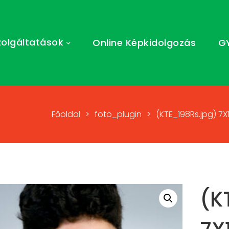
zolgáltatások
Online Képkidolgozás
G
Főoldal
>
foto_plugin
>
(KTE_198Rs.jpg) 7
(K