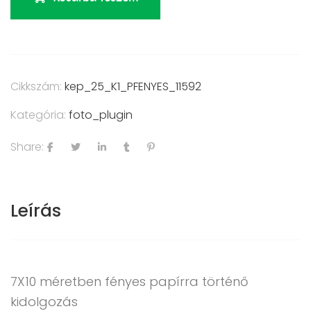
Cikkszám:
kep_25_K1_PFENYES_11592
Kategória:
foto_plugin
Share:
Leírás
7X10 méretben fényes papírra történő
kidolgozás