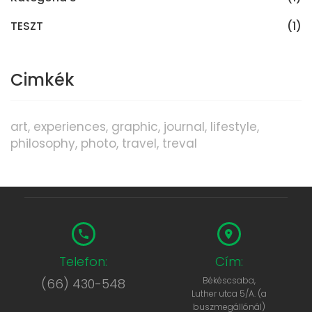
TESZT
(1)
Cimkék
art
experiences
graphic
journal
lifestyle
philosophy
photo
travel
treval
Telefon:
Cím:
Békéscsaba,
(66) 430-548
Luther utca 5/A. (a
buszmegállónál)