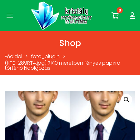
0
Shop
Főoldal
>
foto_plugin
>
(KTE_289RT4.jpg) 7X10 méretben fényes papírra
történő kidolgozás