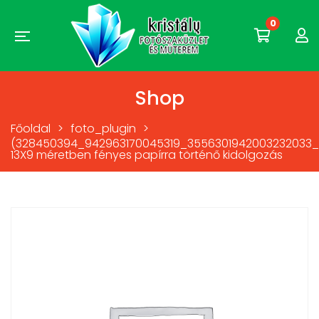
0
Shop
Főoldal
>
foto_plugin
>
(328450394_942963170045319_3556301942003232033_n
13X9 méretben fényes papírra történő kidolgozás