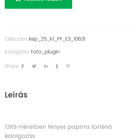
Cikkszám:
kep_25_K1_PF_E3_10631
Kategória:
foto_plugin
Share:
Leírás
13X9 méretben fényes papírra történő
kidolgozás