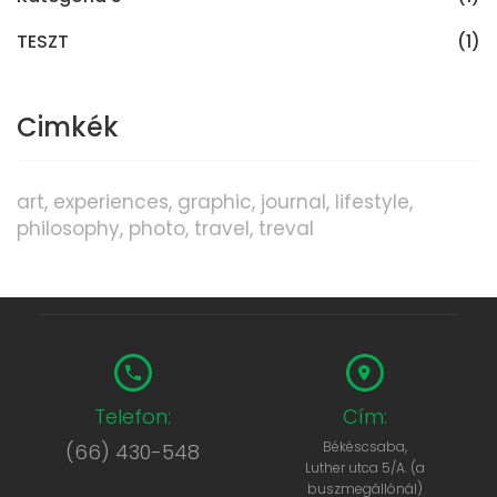
TESZT
(1)
Cimkék
art
experiences
graphic
journal
lifestyle
philosophy
photo
travel
treval
Telefon:
Cím:
Békéscsaba,
(66) 430-548
Luther utca 5/A. (a
buszmegállónál)